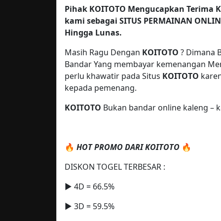
Pihak KOITOTO Mengucapkan Terima 
kami sebagai SITUS PERMAINAN ONLI
Hingga Lunas.
Masih Ragu Dengan
KOITOTO
? Dimana B
Bandar Yang membayar kemenangan Membe
perlu khawatir pada Situs
KOITOTO
karen
kepada pemenang.
KOITOTO
Bukan bandar online kaleng – ka
🔥
HOT PROMO DARI KOITOTO
🔥
DISKON TOGEL TERBESAR :
▶️ 4D = 66.5%
▶️ 3D = 59.5%