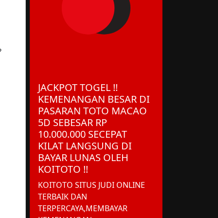
?
JACKPOT TOGEL !!
KEMENANGAN BESAR DI
PASARAN TOTO MACAO
5D SEBESAR RP
10.000.000 SECEPAT
KILAT LANGSUNG DI
BAYAR LUNAS OLEH
KOITOTO !!
KOITOTO SITUS JUDI ONLINE
TERBAIK DAN
TERPERCAYA,MEMBAYAR