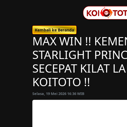
Kembali ke Beranda
MAX WIN !! KEM
STARLIGHT PRINC
SECEPAT KILAT 
KOITOTO !!
Selasa, 19 Mei 2026 16:36 WIB