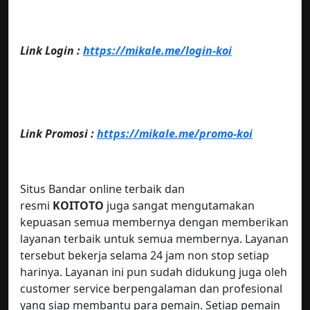
Link Login :
https://mikale.me/login-koi
Link Promosi :
https://mikale.me/promo-koi
Situs Bandar online terbaik dan
resmi
KOITOTO
juga sangat mengutamakan
kepuasan semua membernya dengan memberikan
layanan terbaik untuk semua membernya. Layanan
tersebut bekerja selama 24 jam non stop setiap
harinya. Layanan ini pun sudah didukung juga oleh
customer service berpengalaman dan profesional
yang siap membantu para pemain. Setiap pemain