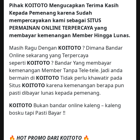
Pihak KOITOTO Mengucapkan Terima Kasih
Kepada Pemenang karena Sudah
mempercayakan kami sebagai SITUS
PERMAINAN ONLINE TERPERCAYA yang
membayar kemenangan Member Hingga Lunas.
Masih Ragu Dengan
KOITOTO
? Dimana Bandar
Online sekarang yang Terpercaya
seperti
KOITOTO
? Bandar Yang membayar
kemenangan Member Tanpa Tele-tele. Jadi anda
bermain di
KOITOTO
Tidak perlu khawatir pada
Situs
KOITOTO
karena kemenangan berapa pun
pasti dibayar lunas kepada pemenang.
KOITOTO
Bukan bandar online kaleng – kaleng
bosku tapi Pasti Bayar !!
🔥
HOT PROMO DARI KOITOTO
🔥