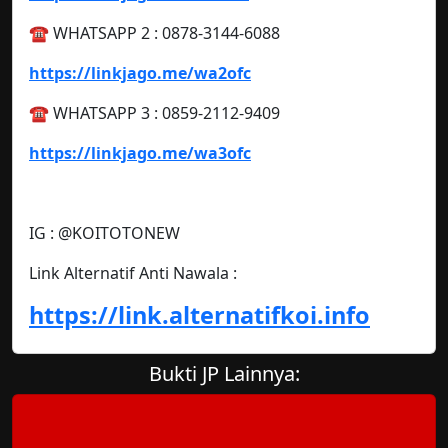
☎️ WHATSAPP 2 : 0878-3144-6088
https://linkjago.me/wa2ofc
☎️ WHATSAPP 3 : 0859-2112-9409
https://linkjago.me/wa3ofc
IG : @KOITOTONEW
Link Alternatif Anti Nawala :
https://link.alternatifkoi.info
Bukti JP Lainnya: