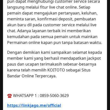
pun dapat menghubungi customer service secara
langsung melalui fitur live chat online. Setiap
pemain dapat mengajukan pertanyaan, keluhan,
meminta saran, konfirmasi deposit, pembuatan
akun baru dll pada customer service melalui live
chat. Adanya layanan terbaik ini memberikan
kemudahan pada semua pemain untuk mainkan
Permainan online kapan pun tanpa batasan waktu.
Dengan demikian kami sampaikan selamat kepada
member kami yang berhasil mendapatkan jackpot
paus dan ucapan terimakasih sebesar-besarnya
karena telah memilih KOITOTO sebagai Situs
Bandar Online Terpercaya.
☎️ WHATSAPP 1 : 0859-5060-3629
https://linkjago.me/official