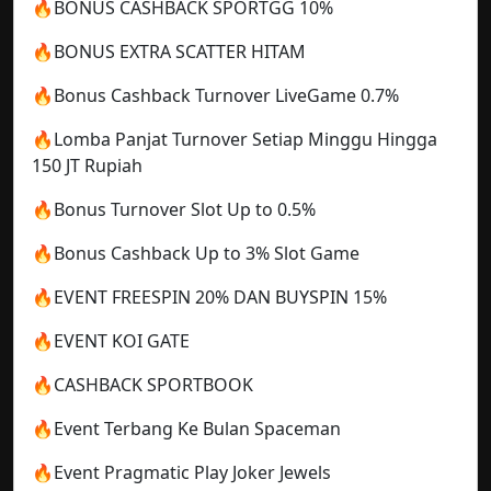
🔥BONUS CASHBACK SPORTGG 10%
🔥BONUS EXTRA SCATTER HITAM
🔥Bonus Cashback Turnover LiveGame 0.7%
🔥Lomba Panjat Turnover Setiap Minggu Hingga
150 JT Rupiah
🔥Bonus Turnover Slot Up to 0.5%
🔥Bonus Cashback Up to 3% Slot Game
🔥EVENT FREESPIN 20% DAN BUYSPIN 15%
🔥EVENT KOI GATE
🔥
CASHBACK SPORTBOOK
🔥Event Terbang Ke Bulan Spaceman
🔥Event Pragmatic Play Joker Jewels