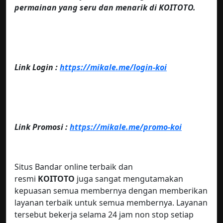
permainan yang seru dan menarik di KOITOTO.
Link Login :
https://mikale.me/login-koi
Link Promosi :
https://mikale.me/promo-koi
Situs Bandar online terbaik dan
resmi
KOITOTO
juga sangat mengutamakan
kepuasan semua membernya dengan memberikan
layanan terbaik untuk semua membernya. Layanan
tersebut bekerja selama 24 jam non stop setiap