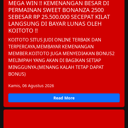
MEGA WIN !! KEMENANGAN BESAR DI
PERMAINAN SWEET BONANZA 2500
SEBESAR RP 25.500.000 SECEPAT KILAT
LANGSUNG DI BAYAR LUNAS OLEH
KOITOTO !!
KOITOTO SITUS JUDI ONLINE TERBAIK DAN
TERPERCAYA,MEMBAYAR KEMENANGAN
MEMBER.KOITOTO JUGA MENYEDIAKAN BONUS2
MELIMPAH YANG AKAN DI BAGIKAN SETIAP
MINGGUNYA.(MENANG KALAH TETAP DAPAT
BONUS)
Kamis, 06 Agustus 2026
Read More