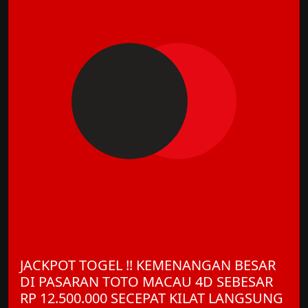
JACKPOT TOGEL !! KEMENANGAN BESAR
DI PASARAN TOTO MACAU 4D SEBESAR
RP 12.500.000 SECEPAT KILAT LANGSUNG