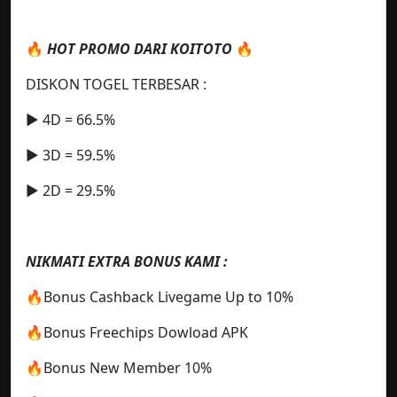
🔥
HOT PROMO DARI KOITOTO
🔥
DISKON TOGEL TERBESAR :
▶️ 4D = 66.5%
▶️ 3D = 59.5%
▶️ 2D = 29.5%
NIKMATI EXTRA BONUS KAMI :
🔥Bonus Cashback Livegame Up to 10%
🔥Bonus Freechips Dowload APK
🔥Bonus New Member 10%