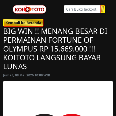
Kembali ke Beranda
BIG WIN !! MENANG BESAR DI
PERMAINAN FORTUNE OF
OLYMPUS RP 15.669.000 !!!
KOITOTO LANGSUNG BAYAR
LUNAS
Jumat, 08 Mei 2026 10:09 WIB