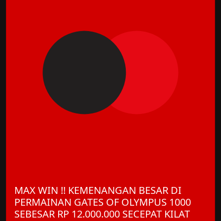
MAX WIN !! KEMENANGAN BESAR DI
PERMAINAN GATES OF OLYMPUS 1000
SEBESAR RP 12.000.000 SECEPAT KILAT