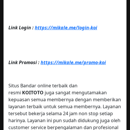
Link Login :
https://mikale.me/login-koi
Link Promosi :
https://mikale.me/promo-koi
Situs Bandar online terbaik dan
resmi
KOITOTO
juga sangat mengutamakan
kepuasan semua membernya dengan memberikan
layanan terbaik untuk semua membernya. Layanan
tersebut bekerja selama 24 jam non stop setiap
harinya. Layanan ini pun sudah didukung juga oleh
customer service berpengalaman dan profesional