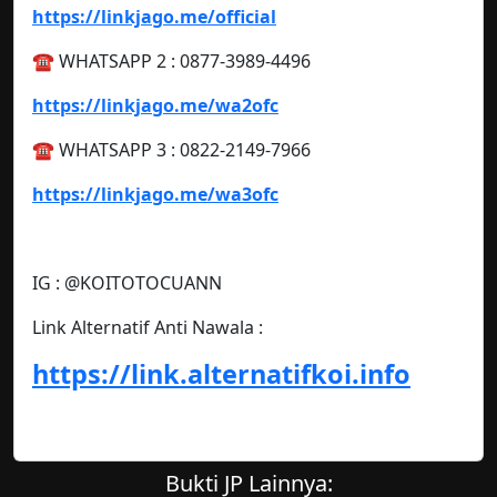
https://linkjago.me/official
☎️ WHATSAPP 2 : 0877-3989-4496
https://linkjago.me/wa2ofc
☎️ WHATSAPP 3 : 0822-2149-7966
https://linkjago.me/wa3ofc
IG : @KOITOTOCUANN
Link Alternatif Anti Nawala :
https://link.alternatifkoi.info
Bukti JP Lainnya: