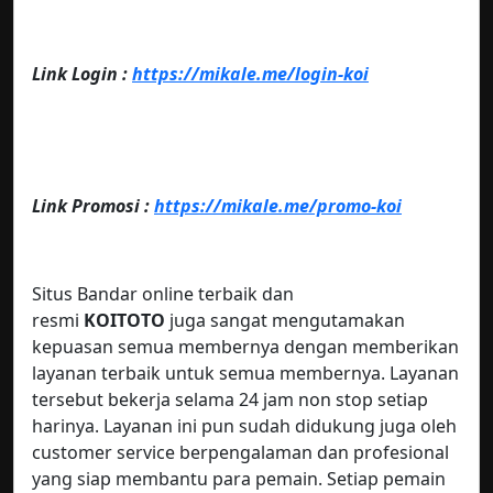
Link Login :
https://mikale.me/login-koi
Link Promosi :
https://mikale.me/promo-koi
Situs Bandar online terbaik dan
resmi
KOITOTO
juga sangat mengutamakan
kepuasan semua membernya dengan memberikan
layanan terbaik untuk semua membernya. Layanan
tersebut bekerja selama 24 jam non stop setiap
harinya. Layanan ini pun sudah didukung juga oleh
customer service berpengalaman dan profesional
yang siap membantu para pemain. Setiap pemain