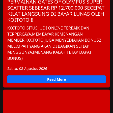
PERMAINAN GATES OF OLYMPUS SUPER
SCATTER SEBESAR RP 12.700.000 SECEPAT
KILAT LANGSUNG DI BAYAR LUNAS OLEH
KOITOTO !!
KOITOTO SITUS JUDI ONLINE TERBAIK DAN
TERPERCAYA,MEMBAYAR KEMENANGAN
MEMBER.KOITOTO JUGA MENYEDIAKAN BONUS2
MELIMPAH YANG AKAN DI BAGIKAN SETIAP
MINGGUNYA.(MENANG KALAH TETAP DAPAT
BONUS)
Sabtu, 08 Agustus 2026
Read More