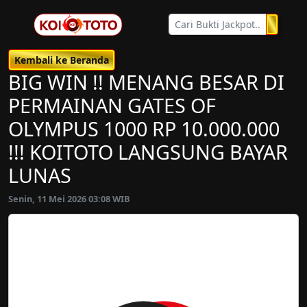
Kembali ke Beranda
BIG WIN !! MENANG BESAR DI
PERMAINAN GATES OF
OLYMPUS 1000 RP 10.000.000
!!! KOITOTO LANGSUNG BAYAR
LUNAS
Senin, 11 Mei 2026 03:08 WIB