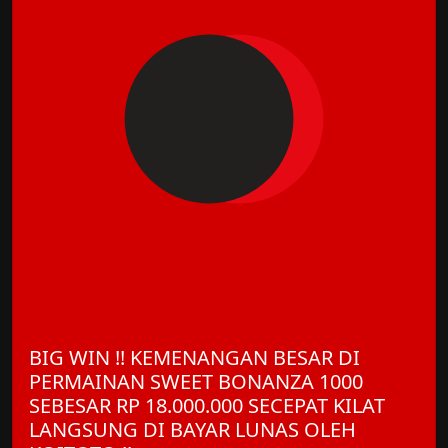
BIG WIN !! KEMENANGAN BESAR DI
PERMAINAN SWEET BONANZA 1000
SEBESAR RP 18.000.000 SECEPAT KILAT
LANGSUNG DI BAYAR LUNAS OLEH