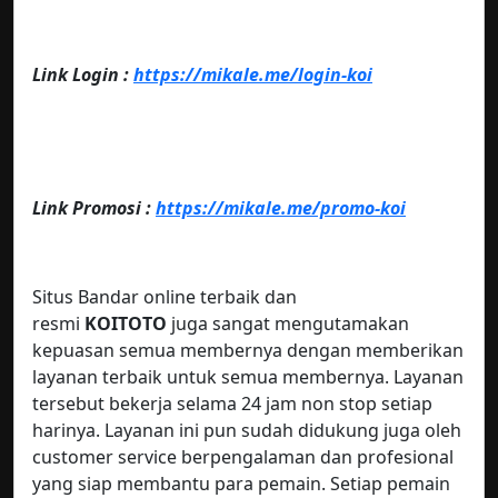
Link Login :
https://mikale.me/login-koi
Link Promosi :
https://mikale.me/promo-koi
Situs Bandar online terbaik dan
resmi
KOITOTO
juga sangat mengutamakan
kepuasan semua membernya dengan memberikan
layanan terbaik untuk semua membernya. Layanan
tersebut bekerja selama 24 jam non stop setiap
harinya. Layanan ini pun sudah didukung juga oleh
customer service berpengalaman dan profesional
yang siap membantu para pemain. Setiap pemain