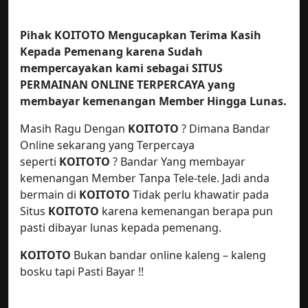
Pihak KOITOTO Mengucapkan Terima Kasih
Kepada Pemenang karena Sudah
mempercayakan kami sebagai SITUS
PERMAINAN ONLINE TERPERCAYA yang
membayar kemenangan Member Hingga Lunas.
Masih Ragu Dengan
KOITOTO
? Dimana Bandar
Online sekarang yang Terpercaya
seperti
KOITOTO
? Bandar Yang membayar
kemenangan Member Tanpa Tele-tele. Jadi anda
bermain di
KOITOTO
Tidak perlu khawatir pada
Situs
KOITOTO
karena kemenangan berapa pun
pasti dibayar lunas kepada pemenang.
KOITOTO
Bukan bandar online kaleng – kaleng
bosku tapi Pasti Bayar !!