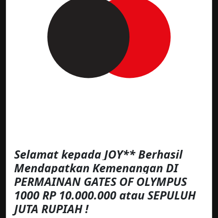
Selamat kepada JOY** Berhasil
Mendapatkan Kemenangan DI
PERMAINAN GATES OF OLYMPUS
1000 RP 10.000.000 atau SEPULUH
JUTA RUPIAH !