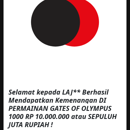
Selamat kepada LAJ** Berhasil
Mendapatkan Kemenangan DI
PERMAINAN GATES OF OLYMPUS
1000 RP 10.000.000 atau SEPULUH
JUTA RUPIAH !