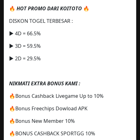
🔥
HOT PROMO DARI KOITOTO
🔥
DISKON TOGEL TERBESAR :
▶️ 4D = 66.5%
▶️ 3D = 59.5%
▶️ 2D = 29.5%
NIKMATI EXTRA BONUS KAMI :
🔥Bonus Cashback Livegame Up to 10%
🔥Bonus Freechips Dowload APK
🔥Bonus New Member 10%
🔥BONUS CASHBACK SPORTGG 10%