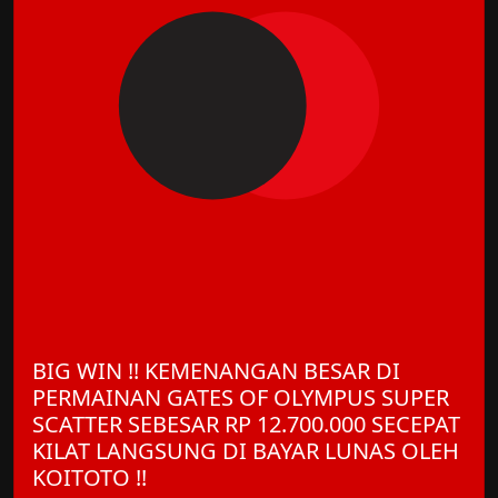
BIG WIN !! KEMENANGAN BESAR DI
PERMAINAN GATES OF OLYMPUS SUPER
SCATTER SEBESAR RP 12.700.000 SECEPAT
KILAT LANGSUNG DI BAYAR LUNAS OLEH
KOITOTO !!