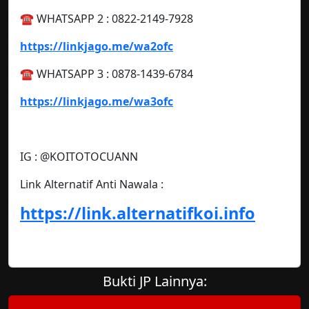
☎️ WHATSAPP 2 : 0822-2149-7928
https://linkjago.me/wa2ofc
☎️ WHATSAPP 3 : 0878-1439-6784
https://linkjago.me/wa3ofc
IG : @KOITOTOCUANN
Link Alternatif Anti Nawala :
https://link.alternatifkoi.info
Bukti JP Lainnya: