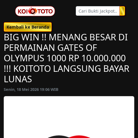
Kembali ke Beranda
BIG WIN !! MENANG BESAR DI
PERMAINAN GATES OF
OLYMPUS 1000 RP 10.000.000
!!! KOITOTO LANGSUNG BAYAR
LUNAS
Senin, 18 Mei 2026 19:06 WIB