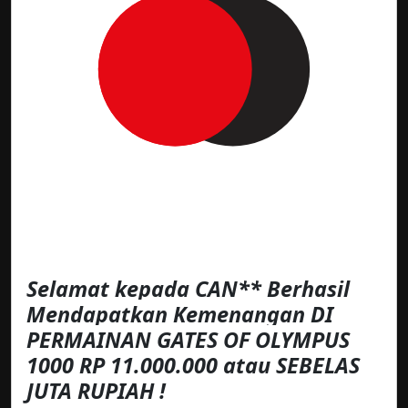
Selamat kepada CAN** Berhasil
Mendapatkan Kemenangan DI
PERMAINAN GATES OF OLYMPUS
1000 RP 11.000.000 atau SEBELAS
JUTA RUPIAH !