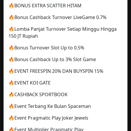
🔥BONUS EXTRA SCATTER HITAM
🔥Bonus Cashback Turnover LiveGame 0.7%
🔥Lomba Panjat Turnover Setiap Minggu Hingga
150 JT Rupiah
🔥Bonus Turnover Slot Up to 0.5%
🔥Bonus Cashback Up to 3% Slot Game
🔥EVENT FREESPIN 20% DAN BUYSPIN 15%
🔥EVENT KOI GATE
🔥
CASHBACK SPORTBOOK
🔥Event Terbang Ke Bulan Spaceman
🔥Event Pragmatic Play Joker Jewels
🔥Event Multiplier Pragmatic Play