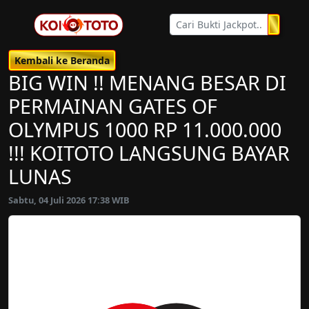
Kembali ke Beranda
BIG WIN !! MENANG BESAR DI
PERMAINAN GATES OF
OLYMPUS 1000 RP 11.000.000
!!! KOITOTO LANGSUNG BAYAR
LUNAS
Sabtu, 04 Juli 2026 17:38 WIB