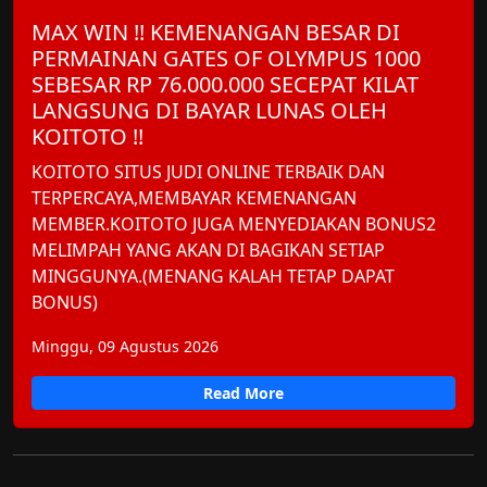
MAX WIN !! KEMENANGAN BESAR DI
PERMAINAN GATES OF OLYMPUS 1000
SEBESAR RP 76.000.000 SECEPAT KILAT
LANGSUNG DI BAYAR LUNAS OLEH
KOITOTO !!
KOITOTO SITUS JUDI ONLINE TERBAIK DAN
TERPERCAYA,MEMBAYAR KEMENANGAN
MEMBER.KOITOTO JUGA MENYEDIAKAN BONUS2
MELIMPAH YANG AKAN DI BAGIKAN SETIAP
MINGGUNYA.(MENANG KALAH TETAP DAPAT
BONUS)
Minggu, 09 Agustus 2026
Read More