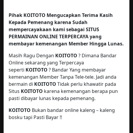
Pihak KOITOTO Mengucapkan Terima Kasih
Kepada Pemenang karena Sudah
mempercayakaan kami sebagai SITUS
PERMAINAN ONLINE TERPERCAYA yang
membayar kemenangan Member Hingga Lunas.
Masih Ragu Dengan
KOITOTO
? Dimana Bandar
Online sekarang yang Terpercaya
seperti
KOITOTO
? Bandar Yang membayar
kemenangan Member Tanpa Tele-tele. Jadi anda
bermain di
KOITOTO
Tidak perlu khawatir pada
Situs
KOITOTO
karena kemenangan berapa pun
pasti dibayar lunas kepada pemenang.
KOITOTO
Bukan bandar online kaleng – kaleng
bosku tapi Pasti Bayar !!