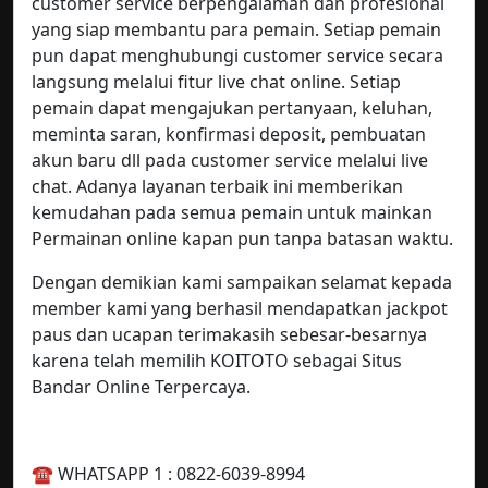
customer service berpengalaman dan profesional
yang siap membantu para pemain. Setiap pemain
pun dapat menghubungi customer service secara
langsung melalui fitur live chat online. Setiap
pemain dapat mengajukan pertanyaan, keluhan,
meminta saran, konfirmasi deposit, pembuatan
akun baru dll pada customer service melalui live
chat. Adanya layanan terbaik ini memberikan
kemudahan pada semua pemain untuk mainkan
Permainan online kapan pun tanpa batasan waktu.
Dengan demikian kami sampaikan selamat kepada
member kami yang berhasil mendapatkan jackpot
paus dan ucapan terimakasih sebesar-besarnya
karena telah memilih KOITOTO sebagai Situs
Bandar Online Terpercaya.
☎️ WHATSAPP 1 : 0822-6039-8994