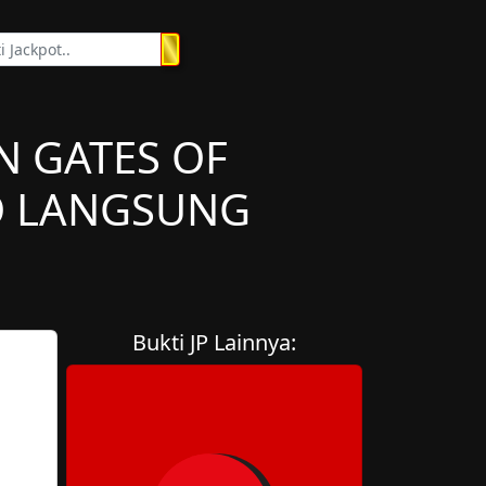
N GATES OF
TO LANGSUNG
Bukti JP Lainnya: