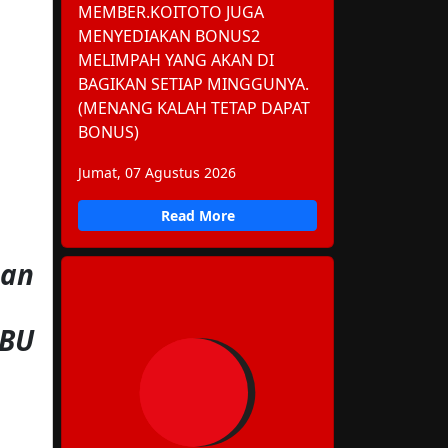
MEMBER.KOITOTO JUGA
MENYEDIAKAN BONUS2
MELIMPAH YANG AKAN DI
BAGIKAN SETIAP MINGGUNYA.
(MENANG KALAH TETAP DAPAT
BONUS)
Jumat, 07 Agustus 2026
Read More
gan
IBU