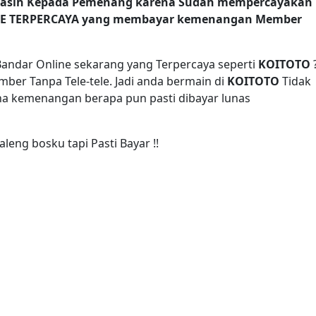
Kasih Kepada Pemenang karena Sudah mempercayakan
NE TERPERCAYA yang membayar kemenangan Member
andar Online sekarang yang Terpercaya seperti
KOITOTO
r Tanpa Tele-tele. Jadi anda bermain di
KOITOTO
Tidak
a kemenangan berapa pun pasti dibayar lunas
leng bosku tapi Pasti Bayar !!