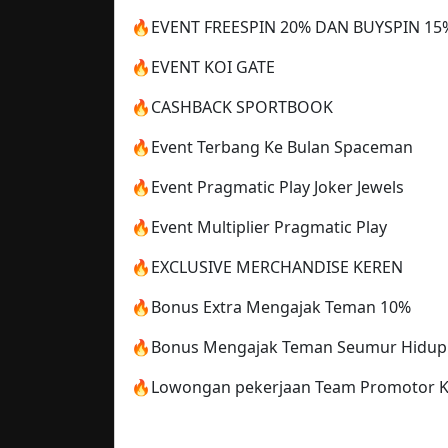
🔥EVENT FREESPIN 20% DAN BUYSPIN 15
🔥EVENT KOI GATE
🔥
CASHBACK SPORTBOOK
🔥Event Terbang Ke Bulan Spaceman
🔥Event Pragmatic Play Joker Jewels
🔥Event Multiplier Pragmatic Play
🔥EXCLUSIVE MERCHANDISE KEREN
🔥Bonus Extra Mengajak Teman 10%
🔥Bonus Mengajak Teman Seumur Hidup
🔥Lowongan pekerjaan Team Promotor 