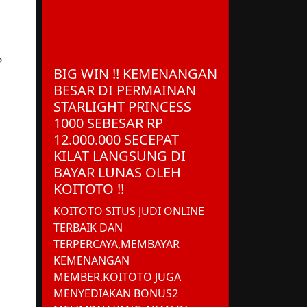
?
BIG WIN !! KEMENANGAN
BESAR DI PERMAINAN
STARLIGHT PRINCESS
1000 SEBESAR RP
12.000.000 SECEPAT
KILAT LANGSUNG DI
BAYAR LUNAS OLEH
KOITOTO !!
KOITOTO SITUS JUDI ONLINE
TERBAIK DAN
TERPERCAYA,MEMBAYAR
KEMENANGAN
MEMBER.KOITOTO JUGA
MENYEDIAKAN BONUS2