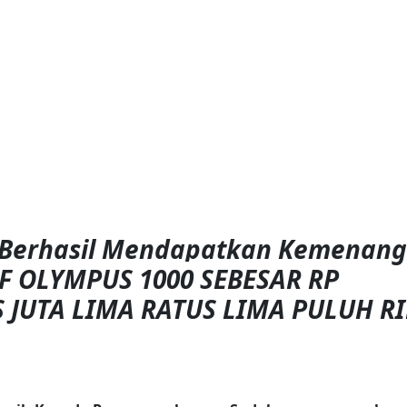
 Berhasil Mendapatkan Kemenan
F OLYMPUS 1000 SEBESAR RP
AS JUTA LIMA RATUS LIMA PULUH R