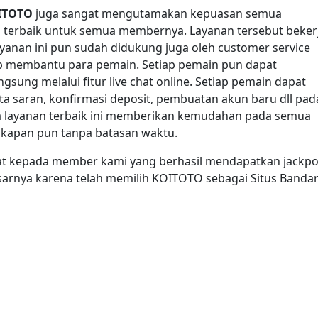
ITOTO
juga sangat mengutamakan kepuasan semua
erbaik untuk semua membernya. Layanan tersebut beker
ayanan ini pun sudah didukung juga oleh customer service
p membantu para pemain. Setiap pemain pun dapat
sung melalui fitur live chat online. Setiap pemain dapat
 saran, konfirmasi deposit, pembuatan akun baru dll pad
nya layanan terbaik ini memberikan kemudahan pada semua
kapan pun tanpa batasan waktu.
t kepada member kami yang berhasil mendapatkan jackpo
sarnya karena telah memilih KOITOTO sebagai Situs Banda