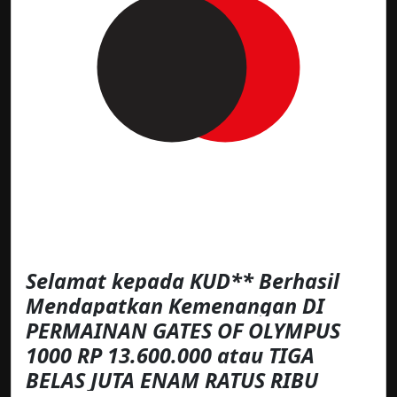
Selamat kepada KUD** Berhasil
Mendapatkan Kemenangan DI
PERMAINAN GATES OF OLYMPUS
1000 RP 13.600.000 atau TIGA
BELAS JUTA ENAM RATUS RIBU