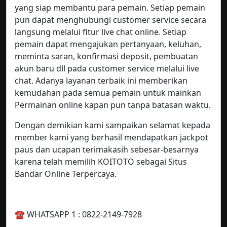
yang siap membantu para pemain. Setiap pemain
pun dapat menghubungi customer service secara
langsung melalui fitur live chat online. Setiap
pemain dapat mengajukan pertanyaan, keluhan,
meminta saran, konfirmasi deposit, pembuatan
akun baru dll pada customer service melalui live
chat. Adanya layanan terbaik ini memberikan
kemudahan pada semua pemain untuk mainkan
Permainan online kapan pun tanpa batasan waktu.
Dengan demikian kami sampaikan selamat kepada
member kami yang berhasil mendapatkan jackpot
paus dan ucapan terimakasih sebesar-besarnya
karena telah memilih KOITOTO sebagai Situs
Bandar Online Terpercaya.
☎️ WHATSAPP 1 : 0822-2149-7928