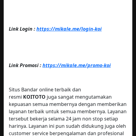
Link Login :
https://mikale.me/login-koi
Link Promosi :
https://mikale.me/promo-koi
Situs Bandar online terbaik dan
resmi
KOITOTO
juga sangat mengutamakan
kepuasan semua membernya dengan memberikan
layanan terbaik untuk semua membernya. Layanan
tersebut bekerja selama 24 jam non stop setiap
harinya. Layanan ini pun sudah didukung juga oleh
customer service berpengalaman dan profesional