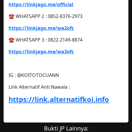
https://linkjago.me/official
☎️ WHATSAPP 2 : 0852-8376-2973
https://linkjago.me/wa2ofc
☎️ WHATSAPP 3 : 0822-2149-8874
https://linkjago.me/wa3ofc
IG : @KOITOTOCUANN
Link Alternatif Anti Nawala :
https://link.alternatifkoi.info
Bukti JP Lainnya: