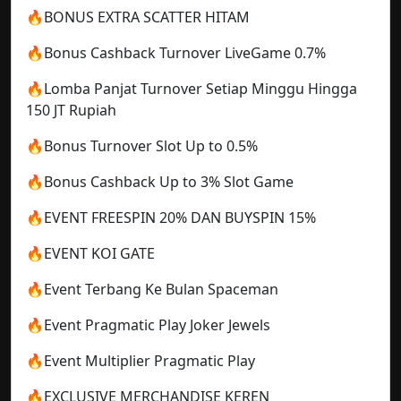
🔥BONUS EXTRA SCATTER HITAM
🔥Bonus Cashback Turnover LiveGame 0.7%
🔥Lomba Panjat Turnover Setiap Minggu Hingga
150 JT Rupiah
🔥Bonus Turnover Slot Up to 0.5%
🔥Bonus Cashback Up to 3% Slot Game
🔥EVENT FREESPIN 20% DAN BUYSPIN 15%
🔥EVENT KOI GATE
🔥Event Terbang Ke Bulan Spaceman
🔥Event Pragmatic Play Joker Jewels
🔥Event Multiplier Pragmatic Play
🔥EXCLUSIVE MERCHANDISE KEREN