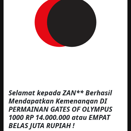
Selamat kepada ZAN** Berhasil
Mendapatkan Kemenangan DI
PERMAINAN GATES OF OLYMPUS
1000 RP 14.000.000 atau EMPAT
BELAS JUTA RUPIAH !