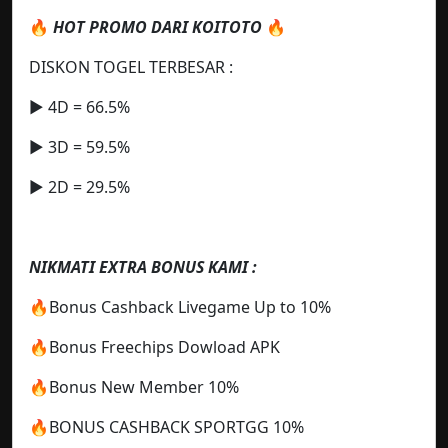
🔥
HOT PROMO DARI KOITOTO
🔥
DISKON TOGEL TERBESAR :
▶️ 4D = 66.5%
▶️ 3D = 59.5%
▶️ 2D = 29.5%
NIKMATI EXTRA BONUS KAMI :
🔥Bonus Cashback Livegame Up to 10%
🔥Bonus Freechips Dowload APK
🔥Bonus New Member 10%
🔥BONUS CASHBACK SPORTGG 10%