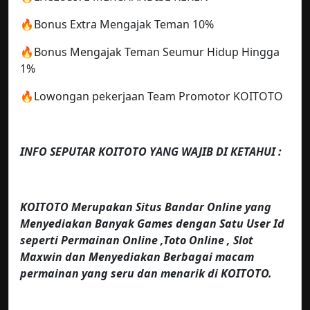
🔥Bonus Extra Mengajak Teman 10%
🔥Bonus Mengajak Teman Seumur Hidup Hingga
1%
🔥Lowongan pekerjaan Team Promotor KOITOTO
INFO SEPUTAR KOITOTO YANG WAJIB DI KETAHUI :
KOITOTO Merupakan Situs Bandar Online yang
Menyediakan Banyak Games dengan Satu User Id
seperti Permainan Online ,Toto Online , Slot
Maxwin dan Menyediakan Berbagai macam
permainan yang seru dan menarik di KOITOTO.