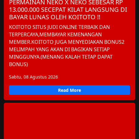
PERMAINAN NEKO X NEKO SEBESAR RP
13.000.000 SECEPAT KILAT LANGSUNG DI
BAYAR LUNAS OLEH KOITOTO !!
KOITOTO SITUS JUDI ONLINE TERBAIK DAN
TERPERCAYA,MEMBAYAR KEMENANGAN
MEMBER.KOITOTO JUGA MENYEDIAKAN BONUS2
MELIMPAH YANG AKAN DI BAGIKAN SETIAP
MINGGUNYA.(MENANG KALAH TETAP DAPAT
BONUS)
Sabtu, 08 Agustus 2026
Read More