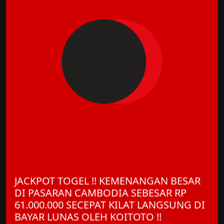
JACKPOT TOGEL !! KEMENANGAN BESAR
DI PASARAN CAMBODIA SEBESAR RP
61.000.000 SECEPAT KILAT LANGSUNG DI
BAYAR LUNAS OLEH KOITOTO !!