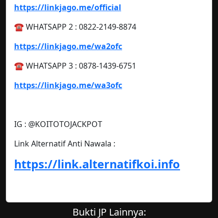
https://linkjago.me/official
☎️ WHATSAPP 2 : 0822-2149-8874
https://linkjago.me/wa2ofc
☎️ WHATSAPP 3 : 0878-1439-6751
https://linkjago.me/wa3ofc
IG : @KOITOTOJACKPOT
Link Alternatif Anti Nawala :
https://link.alternatifkoi.info
Bukti JP Lainnya: