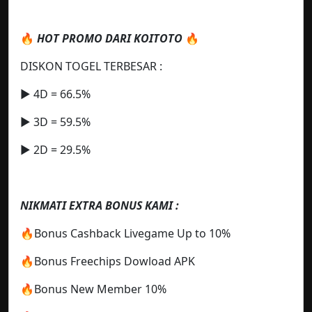
🔥
HOT PROMO DARI KOITOTO
🔥
DISKON TOGEL TERBESAR :
▶️ 4D = 66.5%
▶️ 3D = 59.5%
▶️ 2D = 29.5%
NIKMATI EXTRA BONUS KAMI :
🔥Bonus Cashback Livegame Up to 10%
🔥Bonus Freechips Dowload APK
🔥Bonus New Member 10%