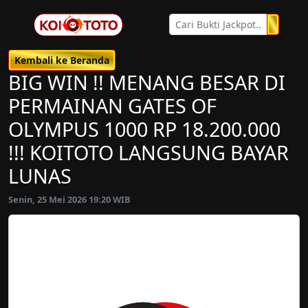
Kembali ke Beranda
BIG WIN !! MENANG BESAR DI
PERMAINAN GATES OF
OLYMPUS 1000 RP 18.200.000
!!! KOITOTO LANGSUNG BAYAR
LUNAS
Senin, 25 Mei 2026 19:20 WIB