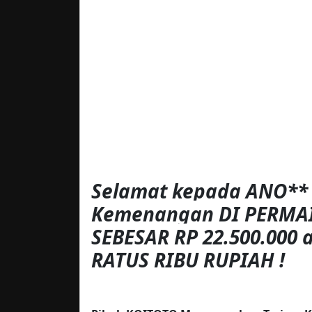
Selamat kepada ANO**
Kemenangan DI PERMAI
SEBESAR RP 22.500.000
RATUS RIBU RUPIAH !