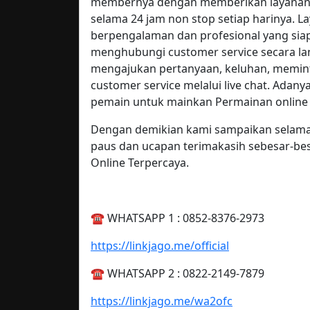
membernya dengan memberikan layanan t
selama 24 jam non stop setiap harinya. L
berpengalaman dan profesional yang sia
menghubungi customer service secara lang
mengajukan pertanyaan, keluhan, meminta
customer service melalui live chat. Ada
pemain untuk mainkan Permainan online 
Dengan demikian kami sampaikan selama
paus dan ucapan terimakasih sebesar-be
Online Terpercaya.
☎️ WHATSAPP 1 : 0852-8376-2973
https://linkjago.me/official
☎️ WHATSAPP 2 : 0822-2149-7879
https://linkjago.me/wa2ofc