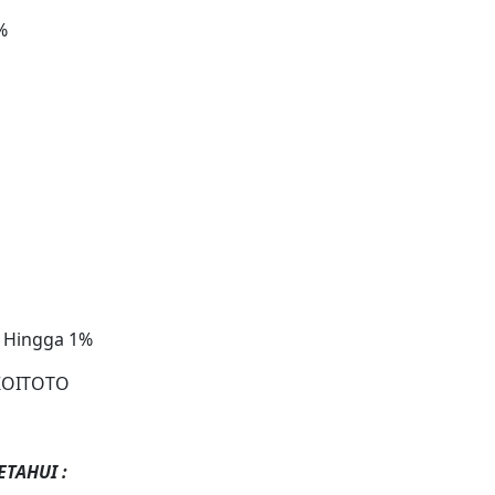
%
 Hingga 1%
KOITOTO
ETAHUI :