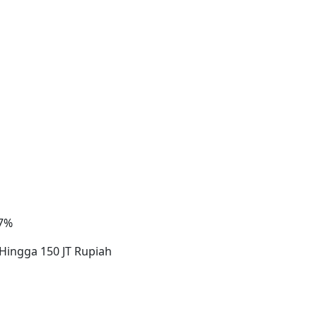
.7%
Hingga 150 JT Rupiah