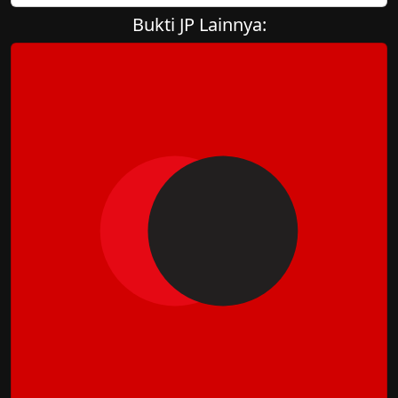
Bukti JP Lainnya: