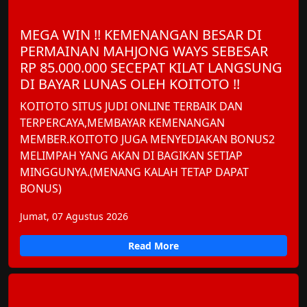
MEGA WIN !! KEMENANGAN BESAR DI
PERMAINAN MAHJONG WAYS SEBESAR
RP 85.000.000 SECEPAT KILAT LANGSUNG
DI BAYAR LUNAS OLEH KOITOTO !!
KOITOTO SITUS JUDI ONLINE TERBAIK DAN
TERPERCAYA,MEMBAYAR KEMENANGAN
MEMBER.KOITOTO JUGA MENYEDIAKAN BONUS2
MELIMPAH YANG AKAN DI BAGIKAN SETIAP
MINGGUNYA.(MENANG KALAH TETAP DAPAT
BONUS)
Jumat, 07 Agustus 2026
Read More