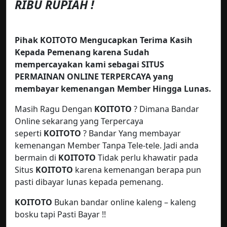
RIBU RUPIAH !
Pihak KOITOTO Mengucapkan Terima Kasih
Kepada Pemenang karena Sudah
mempercayakan kami sebagai SITUS
PERMAINAN ONLINE TERPERCAYA yang
membayar kemenangan Member Hingga Lunas.
Masih Ragu Dengan
KOITOTO
? Dimana Bandar
Online sekarang yang Terpercaya
seperti
KOITOTO
? Bandar Yang membayar
kemenangan Member Tanpa Tele-tele. Jadi anda
bermain di
KOITOTO
Tidak perlu khawatir pada
Situs
KOITOTO
karena kemenangan berapa pun
pasti dibayar lunas kepada pemenang.
KOITOTO
Bukan bandar online kaleng – kaleng
bosku tapi Pasti Bayar !!