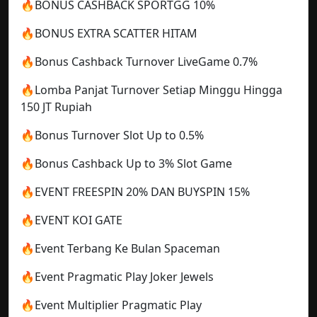
🔥BONUS CASHBACK SPORTGG 10%
🔥BONUS EXTRA SCATTER HITAM
🔥Bonus Cashback Turnover LiveGame 0.7%
🔥Lomba Panjat Turnover Setiap Minggu Hingga
150 JT Rupiah
🔥Bonus Turnover Slot Up to 0.5%
🔥Bonus Cashback Up to 3% Slot Game
🔥EVENT FREESPIN 20% DAN BUYSPIN 15%
🔥EVENT KOI GATE
🔥Event Terbang Ke Bulan Spaceman
🔥Event Pragmatic Play Joker Jewels
🔥Event Multiplier Pragmatic Play