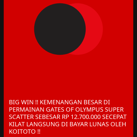
BIG WIN !! KEMENANGAN BESAR DI
PERMAINAN GATES OF OLYMPUS SUPER
SCATTER SEBESAR RP 12.700.000 SECEPAT
KILAT LANGSUNG DI BAYAR LUNAS OLEH
KOITOTO !!