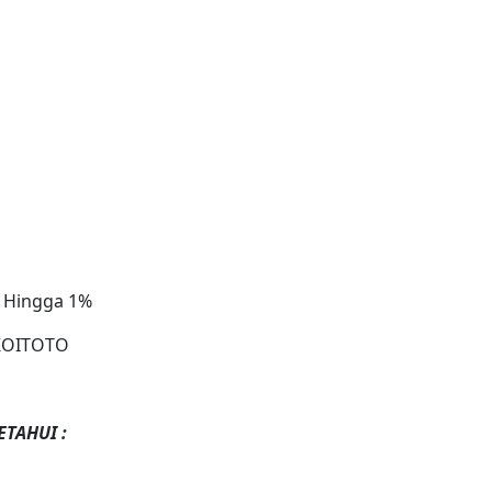
 Hingga 1%
KOITOTO
ETAHUI :