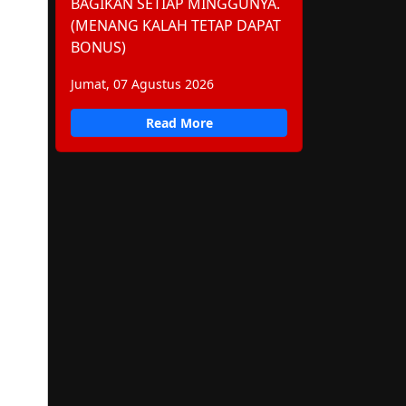
BAGIKAN SETIAP MINGGUNYA.
(MENANG KALAH TETAP DAPAT
BONUS)
Jumat, 07 Agustus 2026
Read More