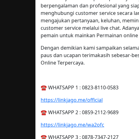
berpengalaman dan profesional yang sia
menghubungi customer service secara lang
mengajukan pertanyaan, keluhan, meminta
customer service melalui live chat. Ada
pemain untuk mainkan Permainan online 
Dengan demikian kami sampaikan selama
paus dan ucapan terimakasih sebesar-be
Online Terpercaya.
☎️ WHATSAPP 1 : 0823-8110-0583
https://linkjago.me/official
☎️ WHATSAPP 2 : 0859-2112-9689
https://linkjago.me/wa2ofc
☎️ WHATSAPP 3 : 0878-7347-2127