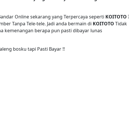
andar Online sekarang yang Terpercaya seperti
KOITOTO
r Tanpa Tele-tele. Jadi anda bermain di
KOITOTO
Tidak
a kemenangan berapa pun pasti dibayar lunas
leng bosku tapi Pasti Bayar !!