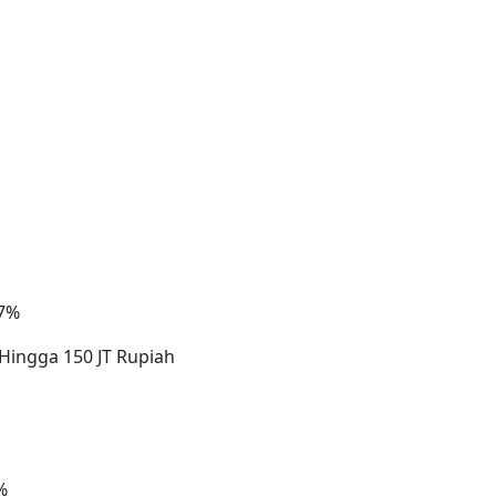
.7%
Hingga 150 JT Rupiah
%