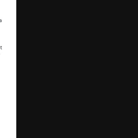
a
t
r