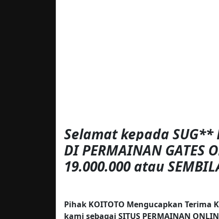
Selamat kepada SUG**
DI PERMAINAN GATES O
19.000.000 atau SEMBIL
Pihak KOITOTO Mengucapkan Terima 
kami sebagai SITUS PERMAINAN ONLI