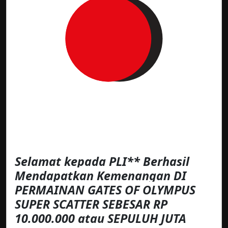
Selamat kepada PLI** Berhasil
Mendapatkan Kemenangan DI
PERMAINAN GATES OF OLYMPUS
SUPER SCATTER SEBESAR RP
10.000.000 atau SEPULUH JUTA