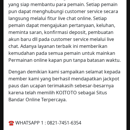
yang siap membantu para pemain. Setiap pemain
pun dapat menghubungi customer service secara
langsung melalui fitur live chat online. Setiap
pemain dapat mengajukan pertanyaan, keluhan,
meminta saran, konfirmasi deposit, pembuatan
akun baru dll pada customer service melalui live
chat. Adanya layanan terbaik ini memberikan
kemudahan pada semua pemain untuk mainkan
Permainan online kapan pun tanpa batasan waktu.
Dengan demikian kami sampaikan selamat kepada
member kami yang berhasil mendapatkan jackpot
paus dan ucapan terimakasih sebesar-besarnya
karena telah memilih KOITOTO sebagai Situs
Bandar Online Terpercaya.
☎️ WHATSAPP 1 : 0821-7451-6354