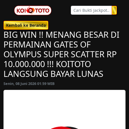
Kembali ke Beranda
BIG WIN !! MENANG BESAR DI
PERMAINAN GATES OF
OLYMPUS SUPER SCATTER RP
10.000.000 !!! KOITOTO
LANGSUNG BAYAR LUNAS
Senin, 08 Juni 2026 01:59 WIB