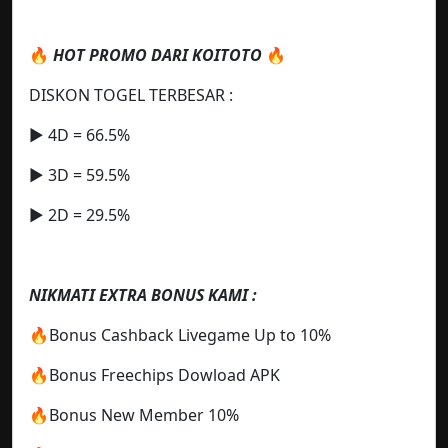
🔥
HOT PROMO DARI KOITOTO
🔥
DISKON TOGEL TERBESAR :
▶️ 4D = 66.5%
▶️ 3D = 59.5%
▶️ 2D = 29.5%
NIKMATI EXTRA BONUS KAMI :
🔥Bonus Cashback Livegame Up to 10%
🔥Bonus Freechips Dowload APK
🔥Bonus New Member 10%