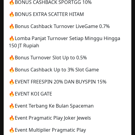
🔥BONUS CASHBACK SPORTGG 10%
🔥BONUS EXTRA SCATTER HITAM
🔥Bonus Cashback Turnover LiveGame 0.7%
🔥Lomba Panjat Turnover Setiap Minggu Hingga
150 JT Rupiah
🔥Bonus Turnover Slot Up to 0.5%
🔥Bonus Cashback Up to 3% Slot Game
🔥EVENT FREESPIN 20% DAN BUYSPIN 15%
🔥EVENT KOI GATE
🔥Event Terbang Ke Bulan Spaceman
🔥Event Pragmatic Play Joker Jewels
🔥Event Multiplier Pragmatic Play