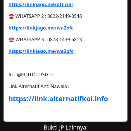
https://linkjago.me/official
☎️ WHATSAPP 2 : 0822-2149-8948
https://linkjago.me/wa2ofc
☎️ WHATSAPP 3 : 0878-1439-6813
https://linkjago.me/wa3ofc
IG : @KOITOTOSLOT
Link Alternatif Anti Nawala :
https://link.alternatifkoi.info
Bukti JP Lainnya: