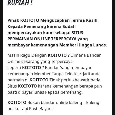
RUPIAH !
Pihak KOITOTO Mengucapkan Terima Kasih
Kepada Pemenang karena Sudah
mempercayakan kami sebagai SITUS
PERMAINAN ONLINE TERPERCAYA yang
membayar kemenangan Member Hingga Lunas.
Masih Ragu Dengan
KOITOTO
? Dimana Bandar
Online sekarang yang Terpercaya
seperti
KOITOTO
? Bandar Yang membayar
kemenangan Member Tanpa Tele-tele. Jadi anda
bermain di
KOITOTO
Tidak perlu khawatir pada
Situs
KOITOTO
karena kemenangan berapa pun
pasti dibayar lunas kepada pemenang.
KOITOTO
Bukan bandar online kaleng – kaleng
bosku tapi Pasti Bayar !!