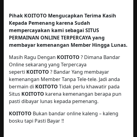
Pihak KOITOTO Mengucapkan Terima Kasih
Kepada Pemenang karena Sudah
mempercayakan kami sebagai SITUS
PERMAINAN ONLINE TERPERCAYA yang
membayar kemenangan Member Hingga Lunas.
Masih Ragu Dengan
KOITOTO
? Dimana Bandar
Online sekarang yang Terpercaya
seperti
KOITOTO
? Bandar Yang membayar
kemenangan Member Tanpa Tele-tele. Jadi anda
bermain di
KOITOTO
Tidak perlu khawatir pada
Situs
KOITOTO
karena kemenangan berapa pun
pasti dibayar lunas kepada pemenang.
KOITOTO
Bukan bandar online kaleng – kaleng
bosku tapi Pasti Bayar !!