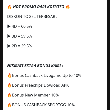
🔥
HOT PROMO DARI KOITOTO
🔥
DISKON TOGEL TERBESAR :
▶️ 4D = 66.5%
▶️ 3D = 59.5%
▶️ 2D = 29.5%
NIKMATI EXTRA BONUS KAMI :
🔥Bonus Cashback Livegame Up to 10%
🔥Bonus Freechips Dowload APK
🔥Bonus New Member 10%
🔥BONUS CASHBACK SPORTGG 10%