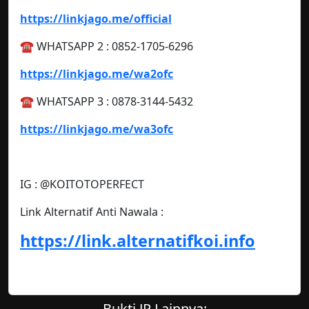
https://linkjago.me/official
☎️ WHATSAPP 2 : 0852-1705-6296
https://linkjago.me/wa2ofc
☎️ WHATSAPP 3 : 0878-3144-5432
https://linkjago.me/wa3ofc
IG : @KOITOTOPERFECT
Link Alternatif Anti Nawala :
https://link.alternatifkoi.info
Bukti JP Lainnya: