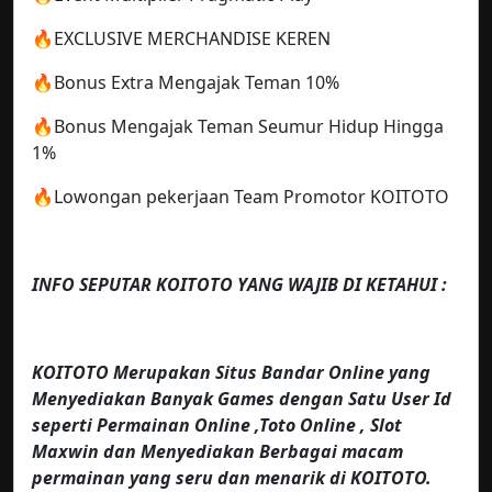
🔥EXCLUSIVE MERCHANDISE KEREN
🔥Bonus Extra Mengajak Teman 10%
🔥Bonus Mengajak Teman Seumur Hidup Hingga
1%
🔥Lowongan pekerjaan Team Promotor KOITOTO
INFO SEPUTAR KOITOTO YANG WAJIB DI KETAHUI :
KOITOTO Merupakan Situs Bandar Online yang
Menyediakan Banyak Games dengan Satu User Id
seperti Permainan Online ,Toto Online , Slot
Maxwin dan Menyediakan Berbagai macam
permainan yang seru dan menarik di KOITOTO.