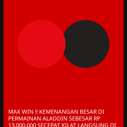
MAX WIN !! KEMENANGAN BESAR DI
PERMAINAN ALADDIN SEBESAR RP
13.000.000 SECEPAT KILAT LANGSUNG DI