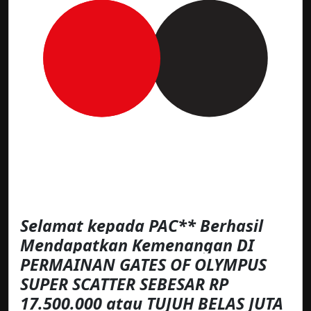
Selamat kepada PAC** Berhasil
Mendapatkan Kemenangan DI
PERMAINAN GATES OF OLYMPUS
SUPER SCATTER SEBESAR RP
17.500.000 atau TUJUH BELAS JUTA