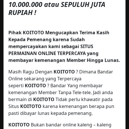
10.000.000 atau SEPULUH JUTA
RUPIAH !
Pihak KOITOTO Mengucapkan Terima Kasih
Kepada Pemenang karena Sudah
mempercayakan kami sebagai SITUS
PERMAINAN ONLINE TERPERCAYA yang
membayar kemenangan Member Hingga Lunas.
Masih Ragu Dengan
KOITOTO
? Dimana Bandar
Online sekarang yang Terpercaya
seperti
KOITOTO
? Bandar Yang membayar
kemenangan Member Tanpa Tele-tele. Jadi anda
bermain di
KOITOTO
Tidak perlu khawatir pada
Situs
KOITOTO
karena kemenangan berapa pun
pasti dibayar lunas kepada pemenang.
KOITOTO
Bukan bandar online kaleng – kaleng