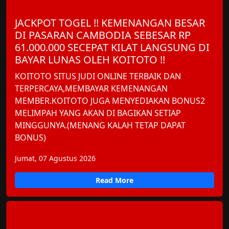
JACKPOT TOGEL !! KEMENANGAN BESAR
DI PASARAN CAMBODIA SEBESAR RP
61.000.000 SECEPAT KILAT LANGSUNG DI
BAYAR LUNAS OLEH KOITOTO !!
KOITOTO SITUS JUDI ONLINE TERBAIK DAN
TERPERCAYA,MEMBAYAR KEMENANGAN
MEMBER.KOITOTO JUGA MENYEDIAKAN BONUS2
MELIMPAH YANG AKAN DI BAGIKAN SETIAP
MINGGUNYA.(MENANG KALAH TETAP DAPAT
BONUS)
Jumat, 07 Agustus 2026
Read More