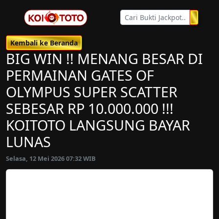
Kembali ke Beranda
BIG WIN !! MENANG BESAR DI
PERMAINAN GATES OF
OLYMPUS SUPER SCATTER
SEBESAR RP 10.000.000 !!!
KOITOTO LANGSUNG BAYAR
LUNAS
Selasa, 12 Mei 2026 07:32 WIB