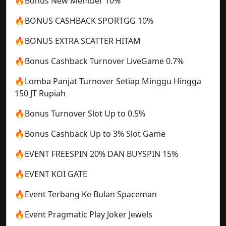
🔥Bonus New Member 10%
🔥BONUS CASHBACK SPORTGG 10%
🔥BONUS EXTRA SCATTER HITAM
🔥Bonus Cashback Turnover LiveGame 0.7%
🔥Lomba Panjat Turnover Setiap Minggu Hingga
150 JT Rupiah
🔥Bonus Turnover Slot Up to 0.5%
🔥Bonus Cashback Up to 3% Slot Game
🔥EVENT FREESPIN 20% DAN BUYSPIN 15%
🔥EVENT KOI GATE
🔥Event Terbang Ke Bulan Spaceman
🔥Event Pragmatic Play Joker Jewels