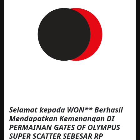
Selamat kepada WON** Berhasil
Mendapatkan Kemenangan DI
PERMAINAN GATES OF OLYMPUS
SUPER SCATTER SEBESAR RP