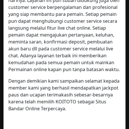
harinya. Layanan ini pun sudah didukung juga oleh
customer service berpengalaman dan profesional
yang siap membantu para pemain. Setiap pemain
pun dapat menghubungi customer service secara
langsung melalui fitur live chat online. Setiap
pemain dapat mengajukan pertanyaan, keluhan,
meminta saran, konfirmasi deposit, pembuatan
akun baru dll pada customer service melalui live
chat. Adanya layanan terbaik ini memberikan
kemudahan pada semua pemain untuk mainkan
Permainan online kapan pun tanpa batasan waktu.
Dengan demikian kami sampaikan selamat kepada
member kami yang berhasil mendapatkan jackpot
paus dan ucapan terimakasih sebesar-besarnya
karena telah memilih KOITOTO sebagai Situs
Bandar Online Terpercaya.