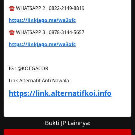
☎️ WHATSAPP 2 : 0822-2149-8819
https://linkjago.me/wa2ofc
☎️ WHATSAPP 3 : 0878-3144-5657
https://linkjago.me/wa3ofc
IG : @KOIIGACOR
Link Alternatif Anti Nawala :
https://link.alternatifkoi.info
Bukti JP Lainnya: