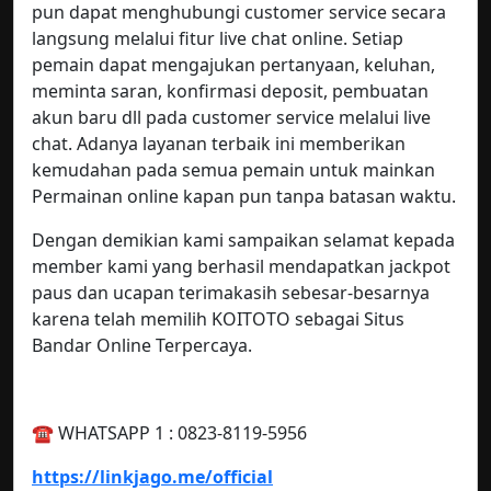
pun dapat menghubungi customer service secara
langsung melalui fitur live chat online. Setiap
pemain dapat mengajukan pertanyaan, keluhan,
meminta saran, konfirmasi deposit, pembuatan
akun baru dll pada customer service melalui live
chat. Adanya layanan terbaik ini memberikan
kemudahan pada semua pemain untuk mainkan
Permainan online kapan pun tanpa batasan waktu.
Dengan demikian kami sampaikan selamat kepada
member kami yang berhasil mendapatkan jackpot
paus dan ucapan terimakasih sebesar-besarnya
karena telah memilih KOITOTO sebagai Situs
Bandar Online Terpercaya.
☎️ WHATSAPP 1 : 0823-8119-5956
https://linkjago.me/official