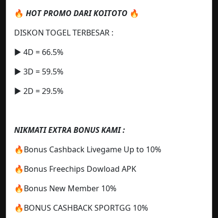
🔥
HOT PROMO DARI KOITOTO
🔥
DISKON TOGEL TERBESAR :
▶️ 4D = 66.5%
▶️ 3D = 59.5%
▶️ 2D = 29.5%
NIKMATI EXTRA BONUS KAMI :
🔥Bonus Cashback Livegame Up to 10%
🔥Bonus Freechips Dowload APK
🔥Bonus New Member 10%
🔥BONUS CASHBACK SPORTGG 10%