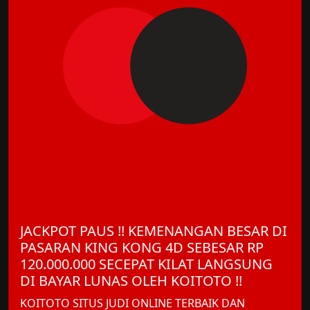
JACKPOT PAUS !! KEMENANGAN BESAR DI
PASARAN KING KONG 4D SEBESAR RP
120.000.000 SECEPAT KILAT LANGSUNG
DI BAYAR LUNAS OLEH KOITOTO !!
KOITOTO SITUS JUDI ONLINE TERBAIK DAN