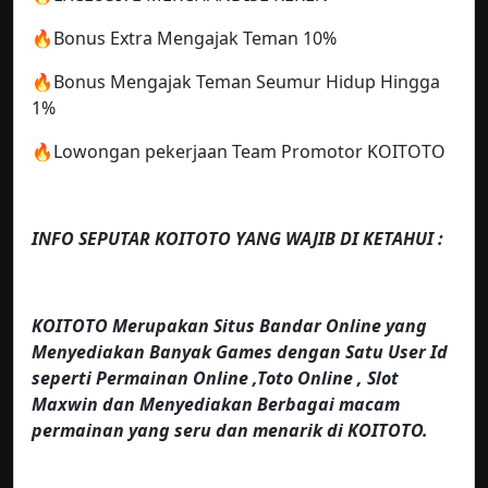
🔥Bonus Extra Mengajak Teman 10%
🔥Bonus Mengajak Teman Seumur Hidup Hingga
1%
🔥Lowongan pekerjaan Team Promotor KOITOTO
INFO SEPUTAR KOITOTO YANG WAJIB DI KETAHUI :
KOITOTO Merupakan Situs Bandar Online yang
Menyediakan Banyak Games dengan Satu User Id
seperti Permainan Online ,Toto Online , Slot
Maxwin dan Menyediakan Berbagai macam
permainan yang seru dan menarik di KOITOTO.