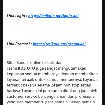
Link Login :
https://mikale.me/login-koi
Link Promosi :
https://mikale.me/promo-koi
Situs Bandar online terbaik dan
resmi
KOITOTO
juga sangat mengutamakan
kepuasan semua membernya dengan memberikan
layanan terbaik untuk semua membernya. Layanan
tersebut bekerja selama 24 jam non stop setiap
harinya. Layanan ini pun sudah didukung juga oleh
customer service berpengalaman dan profesional
yang siap membantu para pemain. Setiap pemain