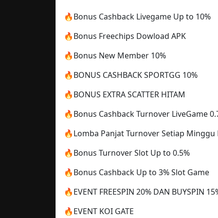
🔥Bonus Cashback Livegame Up to 10%
🔥Bonus Freechips Dowload APK
🔥Bonus New Member 10%
🔥BONUS CASHBACK SPORTGG 10%
🔥BONUS EXTRA SCATTER HITAM
🔥Bonus Cashback Turnover LiveGame 0
🔥Lomba Panjat Turnover Setiap Minggu 
🔥Bonus Turnover Slot Up to 0.5%
🔥Bonus Cashback Up to 3% Slot Game
🔥EVENT FREESPIN 20% DAN BUYSPIN 15
🔥EVENT KOI GATE