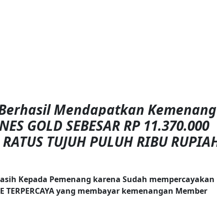
 Berhasil Mendapatkan Kemenan
ES GOLD SEBESAR RP 11.370.000
A RATUS TUJUH PULUH RIBU RUPIAH
Kasih Kepada Pemenang karena Sudah mempercayakan
NE TERPERCAYA yang membayar kemenangan Member