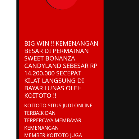
BIG WIN !! KEMENANGAN
BESAR DI PERMAINAN
SWEET BONANZA
CANDYLAND SEBESAR RP
14.200.000 SECEPAT
KILAT LANGSUNG DI
BAYAR LUNAS OLEH
KOITOTO !!
KOITOTO SITUS JUDI ONLINE
TERBAIK DAN
TERPERCAYA,MEMBAYAR
KEMENANGAN
MEMBER.KOITOTO JUGA