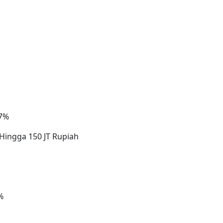
.7%
Hingga 150 JT Rupiah
%