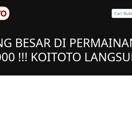
ANG BESAR DI PERMAIN
000 !!! KOITOTO LANGS