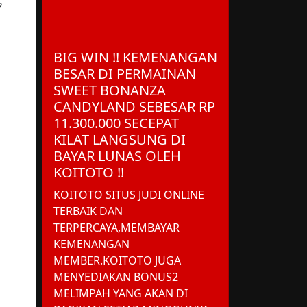
?
BIG WIN !! KEMENANGAN
BESAR DI PERMAINAN
SWEET BONANZA
CANDYLAND SEBESAR RP
11.300.000 SECEPAT
KILAT LANGSUNG DI
BAYAR LUNAS OLEH
KOITOTO !!
KOITOTO SITUS JUDI ONLINE
TERBAIK DAN
TERPERCAYA,MEMBAYAR
KEMENANGAN
MEMBER.KOITOTO JUGA
MENYEDIAKAN BONUS2
MELIMPAH YANG AKAN DI