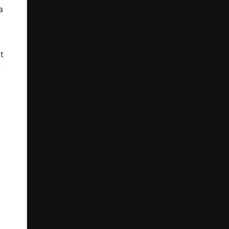
a
t
r