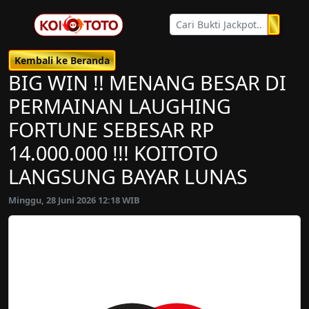
Kembali ke Beranda
BIG WIN !! MENANG BESAR DI
PERMAINAN LAUGHING
FORTUNE SEBESAR RP
14.000.000 !!! KOITOTO
LANGSUNG BAYAR LUNAS
Minggu, 28 Juni 2026 12:18 WIB