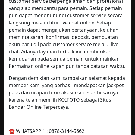
customer service berpengalaman dan profesional
yang siap membantu para pemain. Setiap pemain
pun dapat menghubungi customer service secara
langsung melalui fitur live chat online. Setiap
pemain dapat mengajukan pertanyaan, keluhan,
meminta saran, konfirmasi deposit, pembuatan
akun baru dll pada customer service melalui live
chat. Adanya layanan terbaik ini memberikan
kemudahan pada semua pemain untuk mainkan
Permainan online kapan pun tanpa batasan waktu.
Dengan demikian kami sampaikan selamat kepada
member kami yang berhasil mendapatkan jackpot
paus dan ucapan terimakasih sebesar-besarnya
karena telah memilih KOITOTO sebagai Situs
Bandar Online Terpercaya.
☎️ WHATSAPP 1 : 0878-3144-5662