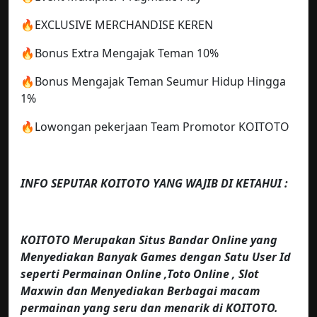
🔥EXCLUSIVE MERCHANDISE KEREN
🔥Bonus Extra Mengajak Teman 10%
🔥Bonus Mengajak Teman Seumur Hidup Hingga
1%
🔥Lowongan pekerjaan Team Promotor KOITOTO
INFO SEPUTAR KOITOTO YANG WAJIB DI KETAHUI :
KOITOTO Merupakan Situs Bandar Online yang
Menyediakan Banyak Games dengan Satu User Id
seperti Permainan Online ,Toto Online , Slot
Maxwin dan Menyediakan Berbagai macam
permainan yang seru dan menarik di KOITOTO.