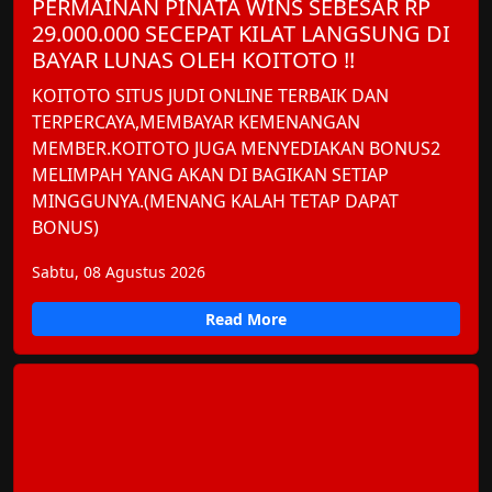
PERMAINAN PINATA WINS SEBESAR RP
29.000.000 SECEPAT KILAT LANGSUNG DI
BAYAR LUNAS OLEH KOITOTO !!
KOITOTO SITUS JUDI ONLINE TERBAIK DAN
TERPERCAYA,MEMBAYAR KEMENANGAN
MEMBER.KOITOTO JUGA MENYEDIAKAN BONUS2
MELIMPAH YANG AKAN DI BAGIKAN SETIAP
MINGGUNYA.(MENANG KALAH TETAP DAPAT
BONUS)
Sabtu, 08 Agustus 2026
Read More