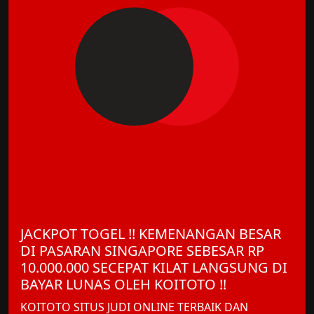
JACKPOT TOGEL !! KEMENANGAN BESAR
DI PASARAN SINGAPORE SEBESAR RP
10.000.000 SECEPAT KILAT LANGSUNG DI
BAYAR LUNAS OLEH KOITOTO !!
KOITOTO SITUS JUDI ONLINE TERBAIK DAN