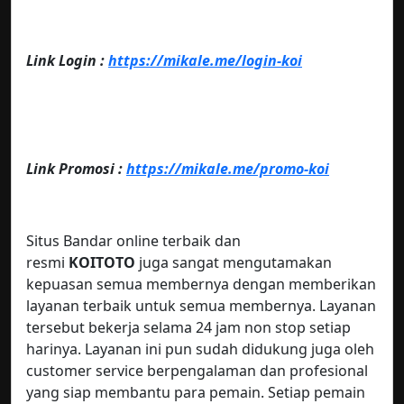
Link Login :
https://mikale.me/login-koi
Link Promosi :
https://mikale.me/promo-koi
Situs Bandar online terbaik dan
resmi
KOITOTO
juga sangat mengutamakan
kepuasan semua membernya dengan memberikan
layanan terbaik untuk semua membernya. Layanan
tersebut bekerja selama 24 jam non stop setiap
harinya. Layanan ini pun sudah didukung juga oleh
customer service berpengalaman dan profesional
yang siap membantu para pemain. Setiap pemain