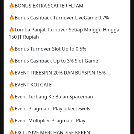
🔥BONUS EXTRA SCATTER HITAM
🔥Bonus Cashback Turnover LiveGame 0.7%
🔥Lomba Panjat Turnover Setiap Minggu Hingga
150 JT Rupiah
🔥Bonus Turnover Slot Up to 0.5%
🔥Bonus Cashback Up to 3% Slot Game
🔥EVENT FREESPIN 20% DAN BUYSPIN 15%
🔥EVENT KOI GATE
🔥Event Terbang Ke Bulan Spaceman
🔥Event Pragmatic Play Joker Jewels
🔥Event Multiplier Pragmatic Play
🔥EXCLUSIVE MERCHANDISE KEREN