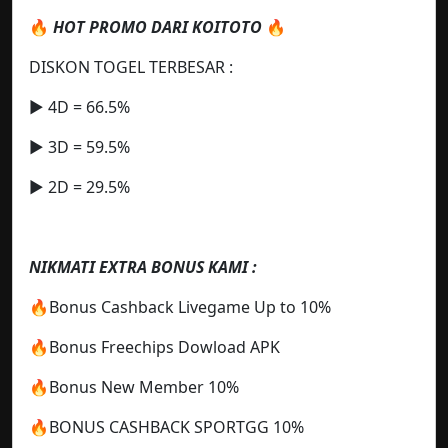
🔥
HOT PROMO DARI KOITOTO
🔥
DISKON TOGEL TERBESAR :
▶️ 4D = 66.5%
▶️ 3D = 59.5%
▶️ 2D = 29.5%
NIKMATI EXTRA BONUS KAMI :
🔥Bonus Cashback Livegame Up to 10%
🔥Bonus Freechips Dowload APK
🔥Bonus New Member 10%
🔥BONUS CASHBACK SPORTGG 10%