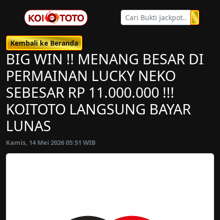
Kembali ke Beranda
BIG WIN !! MENANG BESAR DI
PERMAINAN LUCKY NEKO
SEBESAR RP 11.000.000 !!!
KOITOTO LANGSUNG BAYAR
LUNAS
Kamis, 14 Mei 2026 05:51 WIB