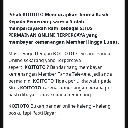
Pihak KOITOTO Mengucapkan Terima Kasih
Kepada Pemenang karena Sudah
mempercayakan kami sebagai SITUS
PERMAINAN ONLINE TERPERCAYA yang
membayar kemenangan Member Hingga Lunas.
Masih Ragu Dengan
KOITOTO
? Dimana Bandar
Online sekarang yang Terpercaya
seperti
KOITOTO
? Bandar Yang membayar
kemenangan Member Tanpa Tele-tele. Jadi anda
bermain di
KOITOTO
Tidak perlu khawatir pada
Situs
KOITOTO
karena kemenangan berapa pun
pasti dibayar lunas kepada pemenang.
KOITOTO
Bukan bandar online kaleng – kaleng
bosku tapi Pasti Bayar !!