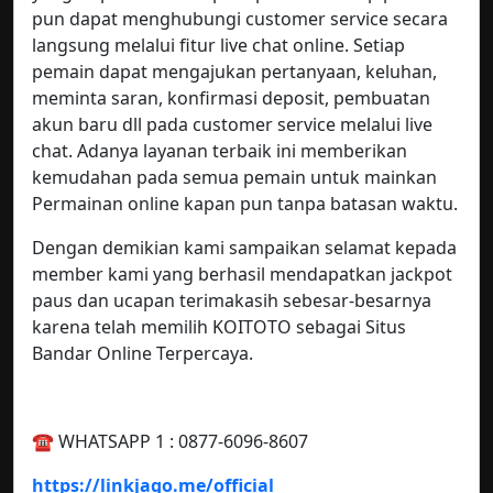
pun dapat menghubungi customer service secara
langsung melalui fitur live chat online. Setiap
pemain dapat mengajukan pertanyaan, keluhan,
meminta saran, konfirmasi deposit, pembuatan
akun baru dll pada customer service melalui live
chat. Adanya layanan terbaik ini memberikan
kemudahan pada semua pemain untuk mainkan
Permainan online kapan pun tanpa batasan waktu.
Dengan demikian kami sampaikan selamat kepada
member kami yang berhasil mendapatkan jackpot
paus dan ucapan terimakasih sebesar-besarnya
karena telah memilih KOITOTO sebagai Situs
Bandar Online Terpercaya.
☎️ WHATSAPP 1 : 0877-6096-8607
https://linkjago.me/official