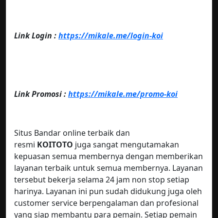
Link Login :
https://mikale.me/login-koi
Link Promosi :
https://mikale.me/promo-koi
Situs Bandar online terbaik dan
resmi
KOITOTO
juga sangat mengutamakan
kepuasan semua membernya dengan memberikan
layanan terbaik untuk semua membernya. Layanan
tersebut bekerja selama 24 jam non stop setiap
harinya. Layanan ini pun sudah didukung juga oleh
customer service berpengalaman dan profesional
yang siap membantu para pemain. Setiap pemain