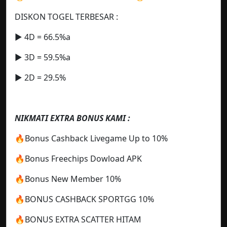
DISKON TOGEL TERBESAR :
▶️ 4D = 66.5%a
▶️ 3D = 59.5%a
▶️ 2D = 29.5%
NIKMATI EXTRA BONUS KAMI :
🔥Bonus Cashback Livegame Up to 10%
🔥Bonus Freechips Dowload APK
🔥Bonus New Member 10%
🔥BONUS CASHBACK SPORTGG 10%
🔥BONUS EXTRA SCATTER HITAM