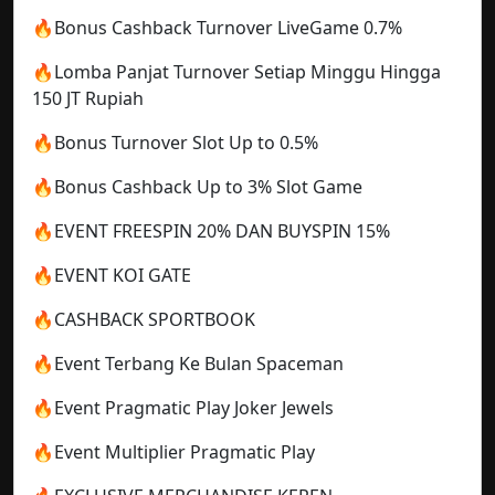
🔥Bonus Cashback Turnover LiveGame 0.7%
🔥Lomba Panjat Turnover Setiap Minggu Hingga
150 JT Rupiah
🔥Bonus Turnover Slot Up to 0.5%
🔥Bonus Cashback Up to 3% Slot Game
🔥EVENT FREESPIN 20% DAN BUYSPIN 15%
🔥EVENT KOI GATE
🔥
CASHBACK SPORTBOOK
🔥Event Terbang Ke Bulan Spaceman
🔥Event Pragmatic Play Joker Jewels
🔥Event Multiplier Pragmatic Play