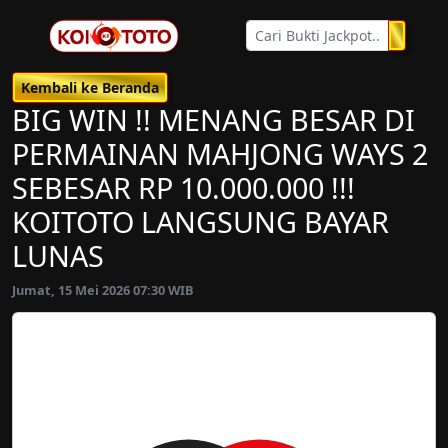
Kembali ke Beranda
BIG WIN !! MENANG BESAR DI
PERMAINAN MAHJONG WAYS 2
SEBESAR RP 10.000.000 !!!
KOITOTO LANGSUNG BAYAR
LUNAS
Jumat, 15 Mei 2026 07:30 WIB