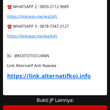
☎️ WHATSAPP 2 : 0859-2112-9689
https://linkjago.me/wa2ofc
☎️ WHATSAPP 3 : 0878-7347-2127
https://linkjago.me/wa3ofc
IG : @KOITOTOCUANN
Link Alternatif Anti Nawala :
https://link.alternatifkoi.info
Bukti JP Lainnya: