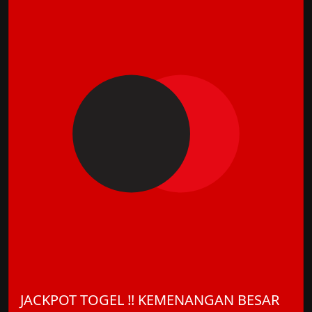
JACKPOT TOGEL !! KEMENANGAN BESAR