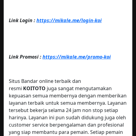
Link Login :
https://mikale.me/login-koi
Link Promosi :
https://mikale.me/promo-koi
Situs Bandar online terbaik dan
resmi
KOITOTO
juga sangat mengutamakan
kepuasan semua membernya dengan memberikan
layanan terbaik untuk semua membernya. Layanan
tersebut bekerja selama 24 jam non stop setiap
harinya. Layanan ini pun sudah didukung juga oleh
customer service berpengalaman dan profesional
yang siap membantu para pemain. Setiap pemain