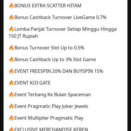
🔥BONUS EXTRA SCATTER HITAM
🔥Bonus Cashback Turnover LiveGame 0.7%
🔥Lomba Panjat Turnover Setiap Minggu Hingga
150 JT Rupiah
🔥Bonus Turnover Slot Up to 0.5%
🔥Bonus Cashback Up to 3% Slot Game
🔥EVENT FREESPIN 20% DAN BUYSPIN 15%
🔥EVENT KOI GATE
🔥Event Terbang Ke Bulan Spaceman
🔥Event Pragmatic Play Joker Jewels
🔥Event Multiplier Pragmatic Play
🔥EXCLUSIVE MERCHANDISE KEREN