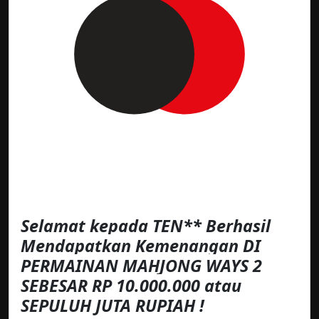
Selamat kepada TEN** Berhasil
Mendapatkan Kemenangan DI
PERMAINAN MAHJONG WAYS 2
SEBESAR RP 10.000.000 atau
SEPULUH JUTA RUPIAH !