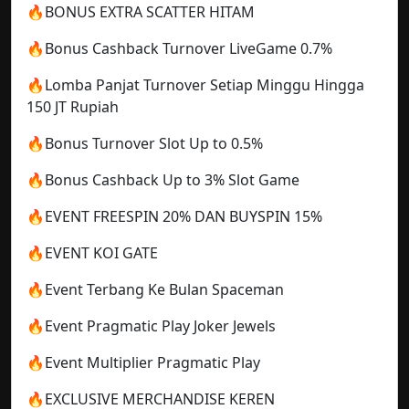
🔥BONUS EXTRA SCATTER HITAM
🔥Bonus Cashback Turnover LiveGame 0.7%
🔥Lomba Panjat Turnover Setiap Minggu Hingga
150 JT Rupiah
🔥Bonus Turnover Slot Up to 0.5%
🔥Bonus Cashback Up to 3% Slot Game
🔥EVENT FREESPIN 20% DAN BUYSPIN 15%
🔥EVENT KOI GATE
🔥Event Terbang Ke Bulan Spaceman
🔥Event Pragmatic Play Joker Jewels
🔥Event Multiplier Pragmatic Play
🔥EXCLUSIVE MERCHANDISE KEREN