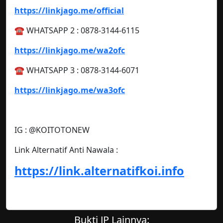
https://linkjago.me/official
☎️ WHATSAPP 2 : 0878-3144-6115
https://linkjago.me/wa2ofc
☎️ WHATSAPP 3 : 0878-3144-6071
https://linkjago.me/wa3ofc
IG : @KOITOTONEW
Link Alternatif Anti Nawala :
https://link.alternatifkoi.info
Bukti JP Lainnya: