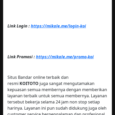
Link Login :
https://mikale.me/login-koi
Link Promosi :
https://mikale.me/promo-koi
Situs Bandar online terbaik dan
resmi
KOITOTO
juga sangat mengutamakan
kepuasan semua membernya dengan memberikan
layanan terbaik untuk semua membernya. Layanan
tersebut bekerja selama 24 jam non stop setiap
harinya. Layanan ini pun sudah didukung juga oleh
customer service berpengalaman dan profesional