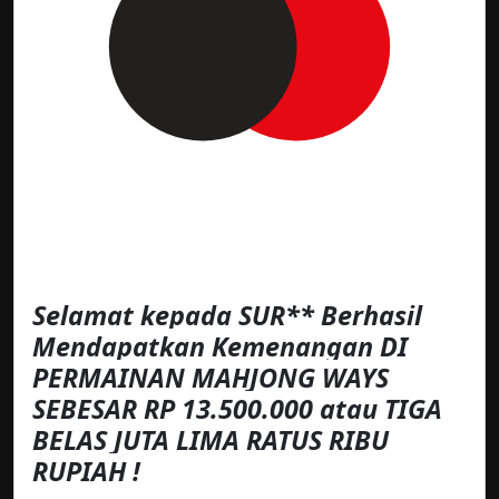
Selamat kepada SUR** Berhasil
Mendapatkan Kemenangan DI
PERMAINAN MAHJONG WAYS
SEBESAR RP 13.500.000 atau TIGA
BELAS JUTA LIMA RATUS RIBU
RUPIAH !