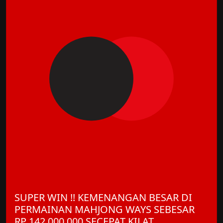
SUPER WIN !! KEMENANGAN BESAR DI
PERMAINAN MAHJONG WAYS SEBESAR
RP 142.000.000 SECEPAT KILAT