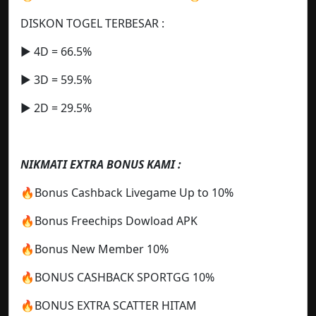
DISKON TOGEL TERBESAR :
▶️ 4D = 66.5%
▶️ 3D = 59.5%
▶️ 2D = 29.5%
NIKMATI EXTRA BONUS KAMI :
🔥Bonus Cashback Livegame Up to 10%
🔥Bonus Freechips Dowload APK
🔥Bonus New Member 10%
🔥BONUS CASHBACK SPORTGG 10%
🔥BONUS EXTRA SCATTER HITAM