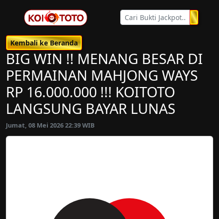
Kembali ke Beranda
BIG WIN !! MENANG BESAR DI
PERMAINAN MAHJONG WAYS
RP 16.000.000 !!! KOITOTO
LANGSUNG BAYAR LUNAS
Jumat, 08 Mei 2026 22:39 WIB