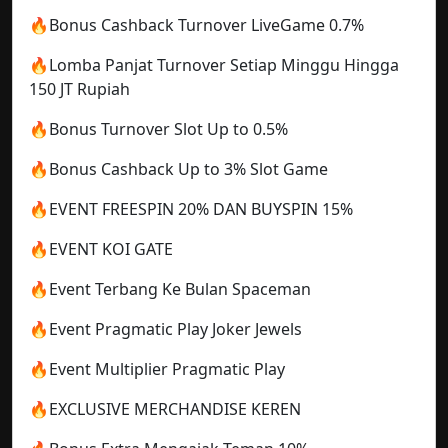
🔥Bonus Cashback Turnover LiveGame 0.7%
🔥Lomba Panjat Turnover Setiap Minggu Hingga
150 JT Rupiah
🔥Bonus Turnover Slot Up to 0.5%
🔥Bonus Cashback Up to 3% Slot Game
🔥EVENT FREESPIN 20% DAN BUYSPIN 15%
🔥EVENT KOI GATE
🔥Event Terbang Ke Bulan Spaceman
🔥Event Pragmatic Play Joker Jewels
🔥Event Multiplier Pragmatic Play
🔥EXCLUSIVE MERCHANDISE KEREN