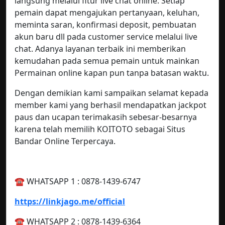
langsung melalui fitur live chat online. Setiap
pemain dapat mengajukan pertanyaan, keluhan,
meminta saran, konfirmasi deposit, pembuatan
akun baru dll pada customer service melalui live
chat. Adanya layanan terbaik ini memberikan
kemudahan pada semua pemain untuk mainkan
Permainan online kapan pun tanpa batasan waktu.
Dengan demikian kami sampaikan selamat kepada
member kami yang berhasil mendapatkan jackpot
paus dan ucapan terimakasih sebesar-besarnya
karena telah memilih KOITOTO sebagai Situs
Bandar Online Terpercaya.
☎️ WHATSAPP 1 : 0878-1439-6747
https://linkjago.me/official
☎️ WHATSAPP 2 : 0878-1439-6364