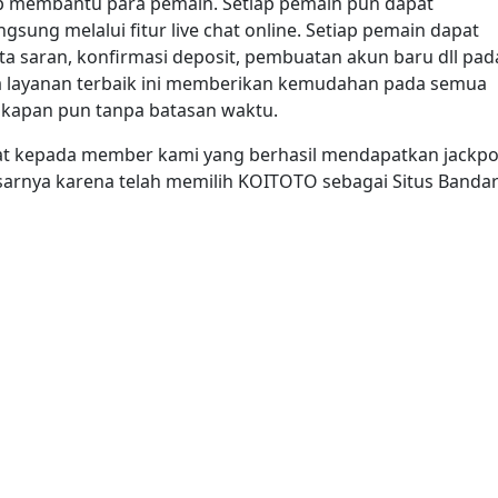
p membantu para pemain. Setiap pemain pun dapat
sung melalui fitur live chat online. Setiap pemain dapat
 saran, konfirmasi deposit, pembuatan akun baru dll pad
nya layanan terbaik ini memberikan kemudahan pada semua
kapan pun tanpa batasan waktu.
t kepada member kami yang berhasil mendapatkan jackpo
sarnya karena telah memilih KOITOTO sebagai Situs Banda