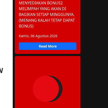
MENYEDIAKAN BONUS2
MELIMPAH YANG AKAN DI
BAGIKAN SETIAP MINGGUNYA.
(MENANG KALAH TETAP DAPAT
BONUS)
Kamis, 06 Agustus 2026
Read More
N