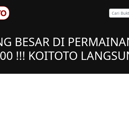
ANG BESAR DI PERMAIN
000 !!! KOITOTO LANGS