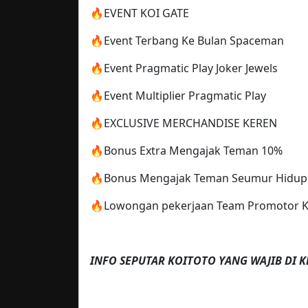
🔥EVENT KOI GATE
🔥Event Terbang Ke Bulan Spaceman
🔥Event Pragmatic Play Joker Jewels
🔥Event Multiplier Pragmatic Play
🔥EXCLUSIVE MERCHANDISE KEREN
🔥Bonus Extra Mengajak Teman 10%
🔥Bonus Mengajak Teman Seumur Hidup
🔥Lowongan pekerjaan Team Promotor 
INFO SEPUTAR KOITOTO YANG WAJIB DI K