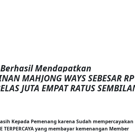
 Berhasil Mendapatkan
INAN MAHJONG WAYS SEBESAR RP
 BELAS JUTA EMPAT RATUS SEMBILA
Kasih Kepada Pemenang karena Sudah mempercayakan
NE TERPERCAYA yang membayar kemenangan Member