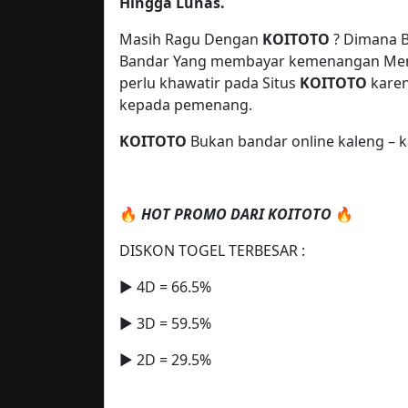
Hingga Lunas.
Masih Ragu Dengan
KOITOTO
? Dimana B
Bandar Yang membayar kemenangan Membe
perlu khawatir pada Situs
KOITOTO
karen
kepada pemenang.
KOITOTO
Bukan bandar online kaleng – ka
🔥
HOT PROMO DARI KOITOTO
🔥
DISKON TOGEL TERBESAR :
▶️ 4D = 66.5%
▶️ 3D = 59.5%
▶️ 2D = 29.5%