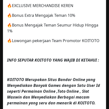
🔥EXCLUSIVE MERCHANDISE KEREN
🔥Bonus Extra Mengajak Teman 10%
🔥Bonus Mengajak Teman Seumur Hidup Hingga
1%
🔥Lowongan pekerjaan Team Promotor KOITOTO
INFO SEPUTAR KOITOTO YANG WAJIB DI KETAHUI :
KOITOTO Merupakan Situs Bandar Online yang
Menyediakan Banyak Games dengan Satu User Id
seperti Permainan Online ,Toto Online , Slot
Maxwin dan Menyediakan Berbagai macam
permainan yang seru dan menarik di KOITOTO.