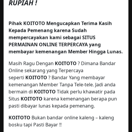
RUPIAH !
Pihak KOITOTO Mengucapkan Terima Kasih
Kepada Pemenang karena Sudah
mempercayakan kami sebagai SITUS
PERMAINAN ONLINE TERPERCAYA yang
membayar kemenangan Member Hingga Lunas.
Masih Ragu Dengan
KOITOTO
? Dimana Bandar
Online sekarang yang Terpercaya
seperti
KOITOTO
? Bandar Yang membayar
kemenangan Member Tanpa Tele-tele. Jadi anda
bermain di
KOITOTO
Tidak perlu khawatir pada
Situs
KOITOTO
karena kemenangan berapa pun
pasti dibayar lunas kepada pemenang.
KOITOTO
Bukan bandar online kaleng – kaleng
bosku tapi Pasti Bayar !!