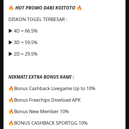
🔥
HOT PROMO DARI KOITOTO
🔥
DISKON TOGEL TERBESAR :
▶️ 4D = 66.5%
▶️ 3D = 59.5%
▶️ 2D = 29.5%
NIKMATI EXTRA BONUS KAMI :
🔥Bonus Cashback Livegame Up to 10%
🔥Bonus Freechips Dowload APK
🔥Bonus New Member 10%
🔥BONUS CASHBACK SPORTGG 10%