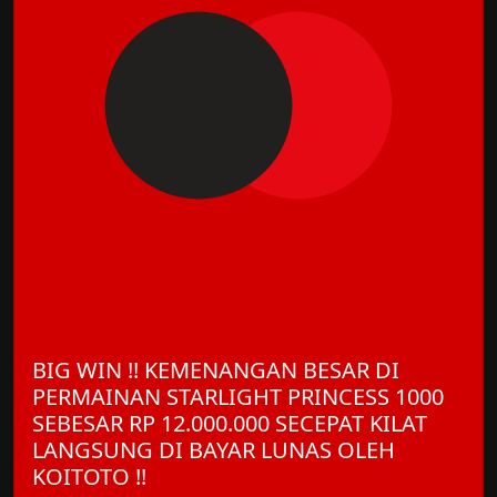
BIG WIN !! KEMENANGAN BESAR DI
PERMAINAN STARLIGHT PRINCESS 1000
SEBESAR RP 12.000.000 SECEPAT KILAT
LANGSUNG DI BAYAR LUNAS OLEH
KOITOTO !!