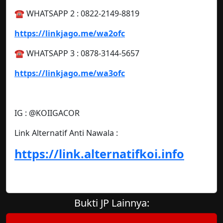
☎️ WHATSAPP 2 : 0822-2149-8819
https://linkjago.me/wa2ofc
☎️ WHATSAPP 3 : 0878-3144-5657
https://linkjago.me/wa3ofc
IG : @KOIIGACOR
Link Alternatif Anti Nawala :
https://link.alternatifkoi.info
Bukti JP Lainnya: