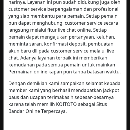
harinya. Layanan ini pun sudah didukung juga oleh
customer service berpengalaman dan profesional
yang siap membantu para pemain. Setiap pemain
pun dapat menghubungi customer service secara
langsung melalui fitur live chat online. Setiap
pemain dapat mengajukan pertanyaan, keluhan,
meminta saran, konfirmasi deposit, pembuatan
akun baru dll pada customer service melalui live
chat. Adanya layanan terbaik ini memberikan
kemudahan pada semua pemain untuk mainkan
Permainan online kapan pun tanpa batasan waktu.
Dengan demikian kami sampaikan selamat kepada
member kami yang berhasil mendapatkan jackpot
paus dan ucapan terimakasih sebesar-besarnya
karena telah memilih KOITOTO sebagai Situs
Bandar Online Terpercaya.