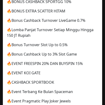
🔥BONUS CASHBACK SPORTGG 10%
🔥BONUS EXTRA SCATTER HITAM
🔥Bonus Cashback Turnover LiveGame 0.7%
🔥Lomba Panjat Turnover Setiap Minggu Hingga
150 JT Rupiah
🔥Bonus Turnover Slot Up to 0.5%
🔥Bonus Cashback Up to 3% Slot Game
🔥EVENT FREESPIN 20% DAN BUYSPIN 15%
🔥EVENT KOI GATE
🔥
CASHBACK SPORTBOOK
🔥Event Terbang Ke Bulan Spaceman
🔥Event Pragmatic Play Joker Jewels