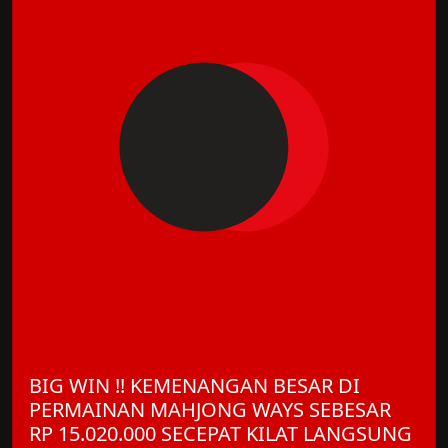
BIG WIN !! KEMENANGAN BESAR DI
PERMAINAN MAHJONG WAYS SEBESAR
RP 15.020.000 SECEPAT KILAT LANGSUNG