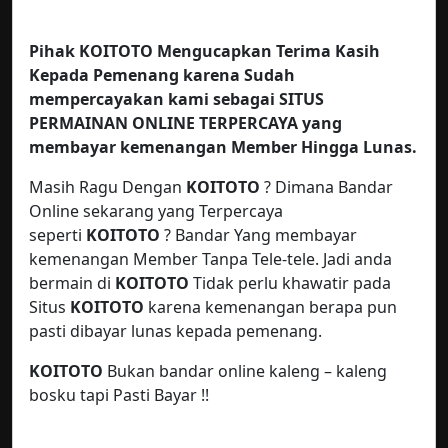
Pihak KOITOTO Mengucapkan Terima Kasih
Kepada Pemenang karena Sudah
mempercayakan kami sebagai SITUS
PERMAINAN ONLINE TERPERCAYA yang
membayar kemenangan Member Hingga Lunas.
Masih Ragu Dengan
KOITOTO
? Dimana Bandar
Online sekarang yang Terpercaya
seperti
KOITOTO
? Bandar Yang membayar
kemenangan Member Tanpa Tele-tele. Jadi anda
bermain di
KOITOTO
Tidak perlu khawatir pada
Situs
KOITOTO
karena kemenangan berapa pun
pasti dibayar lunas kepada pemenang.
KOITOTO
Bukan bandar online kaleng – kaleng
bosku tapi Pasti Bayar !!