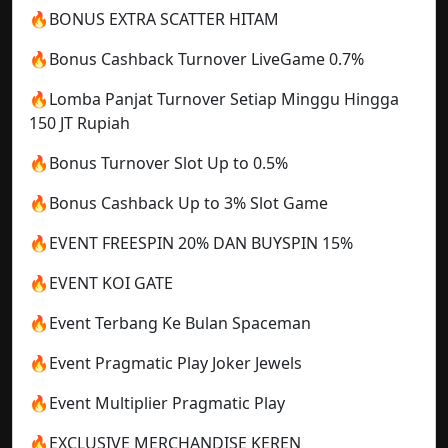
🔥BONUS EXTRA SCATTER HITAM
🔥Bonus Cashback Turnover LiveGame 0.7%
🔥Lomba Panjat Turnover Setiap Minggu Hingga
150 JT Rupiah
🔥Bonus Turnover Slot Up to 0.5%
🔥Bonus Cashback Up to 3% Slot Game
🔥EVENT FREESPIN 20% DAN BUYSPIN 15%
🔥EVENT KOI GATE
🔥Event Terbang Ke Bulan Spaceman
🔥Event Pragmatic Play Joker Jewels
🔥Event Multiplier Pragmatic Play
🔥EXCLUSIVE MERCHANDISE KEREN