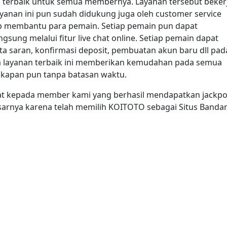
erbaik untuk semua membernya. Layanan tersebut beker
ayanan ini pun sudah didukung juga oleh customer service
p membantu para pemain. Setiap pemain pun dapat
sung melalui fitur live chat online. Setiap pemain dapat
 saran, konfirmasi deposit, pembuatan akun baru dll pad
nya layanan terbaik ini memberikan kemudahan pada semua
kapan pun tanpa batasan waktu.
t kepada member kami yang berhasil mendapatkan jackpo
sarnya karena telah memilih KOITOTO sebagai Situs Banda