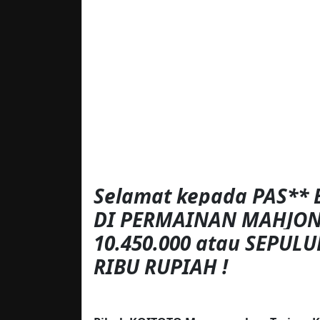
Selamat kepada PAS**
DI PERMAINAN MAHJONG
10.450.000 atau SEPUL
RIBU RUPIAH !