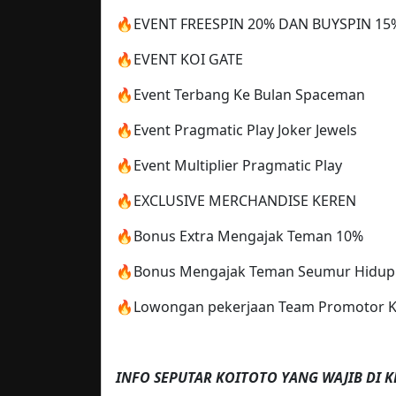
🔥EVENT FREESPIN 20% DAN BUYSPIN 15
🔥EVENT KOI GATE
🔥Event Terbang Ke Bulan Spaceman
🔥Event Pragmatic Play Joker Jewels
🔥Event Multiplier Pragmatic Play
🔥EXCLUSIVE MERCHANDISE KEREN
🔥Bonus Extra Mengajak Teman 10%
🔥Bonus Mengajak Teman Seumur Hidup
🔥Lowongan pekerjaan Team Promotor 
INFO SEPUTAR KOITOTO YANG WAJIB DI K