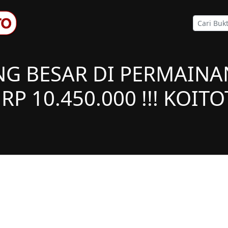
ANG BESAR DI PERMAIN
 RP 10.450.000 !!! KOI