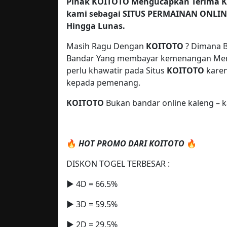
Pihak KOITOTO Mengucapkan Terima 
kami sebagai SITUS PERMAINAN ONLI
Hingga Lunas.
Masih Ragu Dengan
KOITOTO
? Dimana B
Bandar Yang membayar kemenangan Membe
perlu khawatir pada Situs
KOITOTO
karen
kepada pemenang.
KOITOTO
Bukan bandar online kaleng – ka
🔥
HOT PROMO DARI KOITOTO
🔥
DISKON TOGEL TERBESAR :
▶️ 4D = 66.5%
▶️ 3D = 59.5%
▶️ 2D = 29.5%