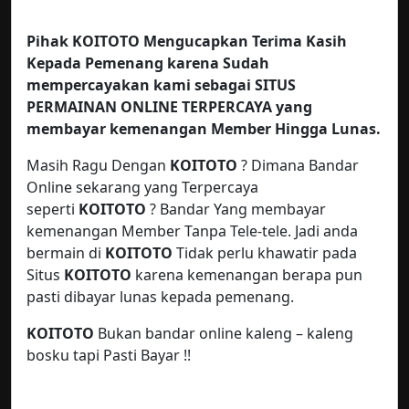
Pihak KOITOTO Mengucapkan Terima Kasih
Kepada Pemenang karena Sudah
mempercayakan kami sebagai SITUS
PERMAINAN ONLINE TERPERCAYA yang
membayar kemenangan Member Hingga Lunas.
Masih Ragu Dengan
KOITOTO
? Dimana Bandar
Online sekarang yang Terpercaya
seperti
KOITOTO
? Bandar Yang membayar
kemenangan Member Tanpa Tele-tele. Jadi anda
bermain di
KOITOTO
Tidak perlu khawatir pada
Situs
KOITOTO
karena kemenangan berapa pun
pasti dibayar lunas kepada pemenang.
KOITOTO
Bukan bandar online kaleng – kaleng
bosku tapi Pasti Bayar !!