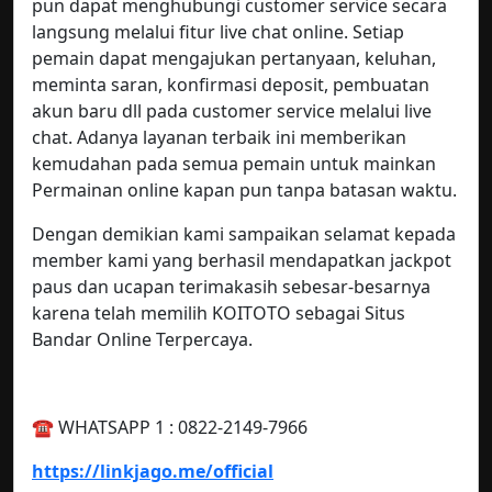
pun dapat menghubungi customer service secara
langsung melalui fitur live chat online. Setiap
pemain dapat mengajukan pertanyaan, keluhan,
meminta saran, konfirmasi deposit, pembuatan
akun baru dll pada customer service melalui live
chat. Adanya layanan terbaik ini memberikan
kemudahan pada semua pemain untuk mainkan
Permainan online kapan pun tanpa batasan waktu.
Dengan demikian kami sampaikan selamat kepada
member kami yang berhasil mendapatkan jackpot
paus dan ucapan terimakasih sebesar-besarnya
karena telah memilih KOITOTO sebagai Situs
Bandar Online Terpercaya.
☎️ WHATSAPP 1 : 0822-2149-7966
https://linkjago.me/official