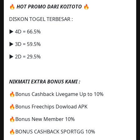
🔥
HOT PROMO DARI KOITOTO
🔥
DISKON TOGEL TERBESAR :
▶️ 4D = 66.5%
▶️ 3D = 59.5%
▶️ 2D = 29.5%
NIKMATI EXTRA BONUS KAMI :
🔥Bonus Cashback Livegame Up to 10%
🔥Bonus Freechips Dowload APK
🔥Bonus New Member 10%
🔥BONUS CASHBACK SPORTGG 10%