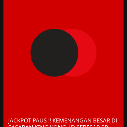
JACKPOT PAUS !! KEMENANGAN BESAR DI