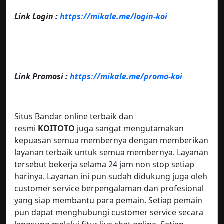
Link Login :
https://mikale.me/login-koi
Link Promosi :
https://mikale.me/promo-koi
Situs Bandar online terbaik dan
resmi
KOITOTO
juga sangat mengutamakan
kepuasan semua membernya dengan memberikan
layanan terbaik untuk semua membernya. Layanan
tersebut bekerja selama 24 jam non stop setiap
harinya. Layanan ini pun sudah didukung juga oleh
customer service berpengalaman dan profesional
yang siap membantu para pemain. Setiap pemain
pun dapat menghubungi customer service secara