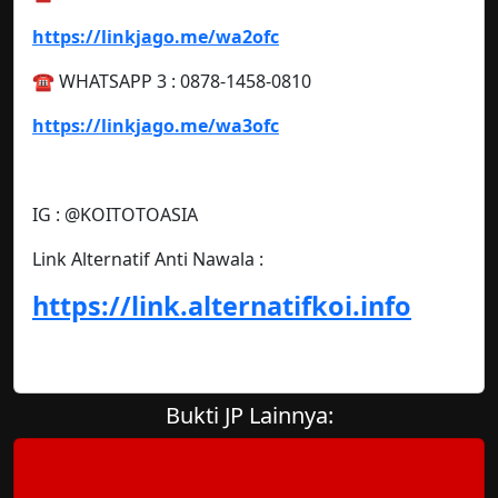
https://linkjago.me/wa2ofc
☎️ WHATSAPP 3 : 0878-1458-0810
https://linkjago.me/wa3ofc
IG : @KOITOTOASIA
Link Alternatif Anti Nawala :
https://link.alternatifkoi.info
Bukti JP Lainnya: