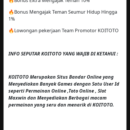
🔥Bonus Extra Mengajak Teman 10%
🔥Bonus Mengajak Teman Seumur Hidup Hingga
1%
🔥Lowongan pekerjaan Team Promotor KOITOTO
INFO SEPUTAR KOITOTO YANG WAJIB DI KETAHUI :
KOITOTO Merupakan Situs Bandar Online yang
Menyediakan Banyak Games dengan Satu User Id
seperti Permainan Online ,Toto Online , Slot
Maxwin dan Menyediakan Berbagai macam
permainan yang seru dan menarik di KOITOTO.