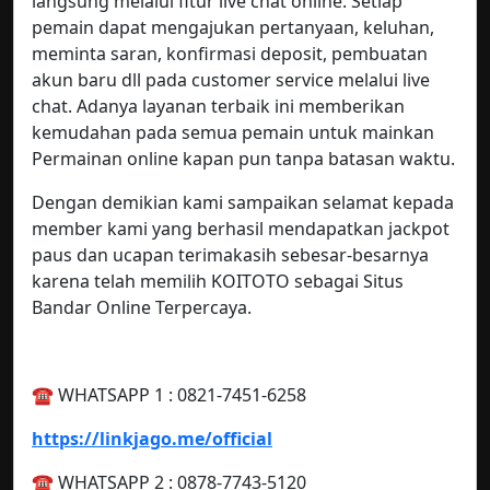
langsung melalui fitur live chat online. Setiap
pemain dapat mengajukan pertanyaan, keluhan,
meminta saran, konfirmasi deposit, pembuatan
akun baru dll pada customer service melalui live
chat. Adanya layanan terbaik ini memberikan
kemudahan pada semua pemain untuk mainkan
Permainan online kapan pun tanpa batasan waktu.
Dengan demikian kami sampaikan selamat kepada
member kami yang berhasil mendapatkan jackpot
paus dan ucapan terimakasih sebesar-besarnya
karena telah memilih KOITOTO sebagai Situs
Bandar Online Terpercaya.
☎️ WHATSAPP 1 : 0821-7451-6258
https://linkjago.me/official
☎️ WHATSAPP 2 : 0878-7743-5120