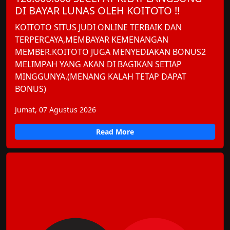
DI BAYAR LUNAS OLEH KOITOTO !!
KOITOTO SITUS JUDI ONLINE TERBAIK DAN
TERPERCAYA,MEMBAYAR KEMENANGAN
MEMBER.KOITOTO JUGA MENYEDIAKAN BONUS2
MELIMPAH YANG AKAN DI BAGIKAN SETIAP
MINGGUNYA.(MENANG KALAH TETAP DAPAT
BONUS)
Jumat, 07 Agustus 2026
Read More