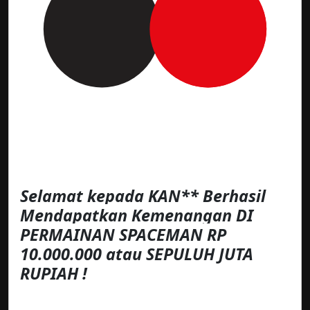
Selamat kepada KAN** Berhasil
Mendapatkan Kemenangan DI
PERMAINAN SPACEMAN RP
10.000.000 atau SEPULUH JUTA
RUPIAH !