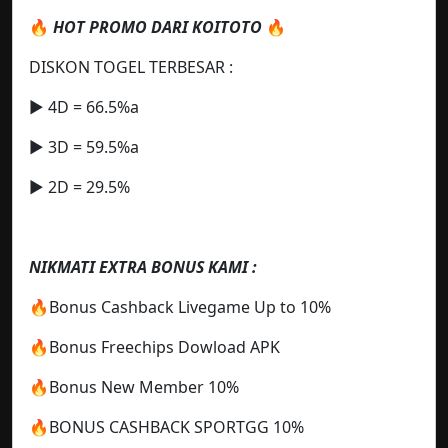
🔥
HOT PROMO DARI KOITOTO
🔥
DISKON TOGEL TERBESAR :
▶️ 4D = 66.5%a
▶️ 3D = 59.5%a
▶️ 2D = 29.5%
NIKMATI EXTRA BONUS KAMI :
🔥Bonus Cashback Livegame Up to 10%
🔥Bonus Freechips Dowload APK
🔥Bonus New Member 10%
🔥BONUS CASHBACK SPORTGG 10%