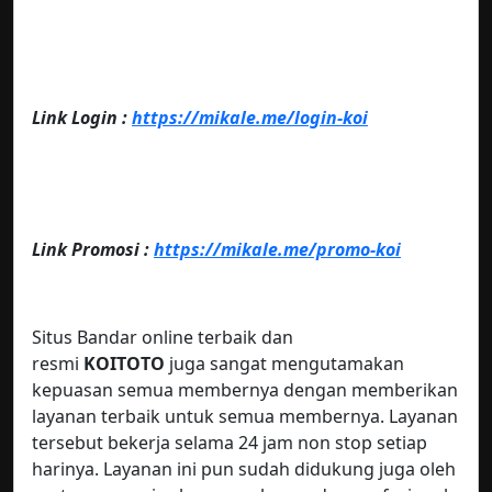
Link Login :
https://mikale.me/login-koi
Link Promosi :
https://mikale.me/promo-koi
Situs Bandar online terbaik dan
resmi
KOITOTO
juga sangat mengutamakan
kepuasan semua membernya dengan memberikan
layanan terbaik untuk semua membernya. Layanan
tersebut bekerja selama 24 jam non stop setiap
harinya. Layanan ini pun sudah didukung juga oleh