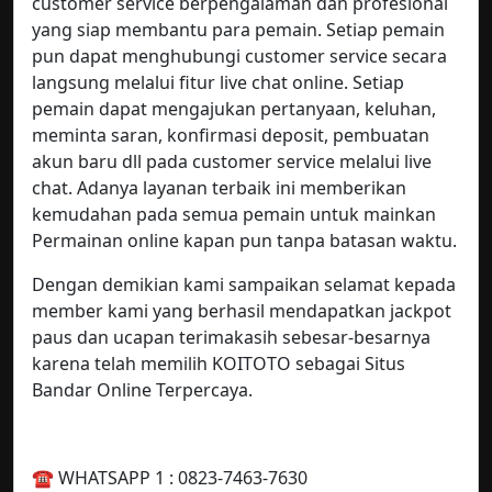
customer service berpengalaman dan profesional
yang siap membantu para pemain. Setiap pemain
pun dapat menghubungi customer service secara
langsung melalui fitur live chat online. Setiap
pemain dapat mengajukan pertanyaan, keluhan,
meminta saran, konfirmasi deposit, pembuatan
akun baru dll pada customer service melalui live
chat. Adanya layanan terbaik ini memberikan
kemudahan pada semua pemain untuk mainkan
Permainan online kapan pun tanpa batasan waktu.
Dengan demikian kami sampaikan selamat kepada
member kami yang berhasil mendapatkan jackpot
paus dan ucapan terimakasih sebesar-besarnya
karena telah memilih KOITOTO sebagai Situs
Bandar Online Terpercaya.
☎️ WHATSAPP 1 : 0823-7463-7630