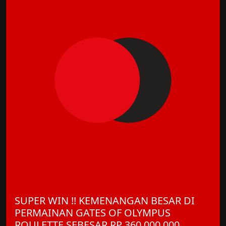
SUPER WIN !! KEMENANGAN BESAR DI
PERMAINAN GATES OF OLYMPUS
ROULETTE SEBESAR RP 360.000.000