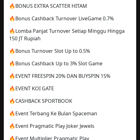
🔥BONUS EXTRA SCATTER HITAM
🔥Bonus Cashback Turnover LiveGame 0.7%
🔥Lomba Panjat Turnover Setiap Minggu Hingga
150 JT Rupiah
🔥Bonus Turnover Slot Up to 0.5%
🔥Bonus Cashback Up to 3% Slot Game
🔥EVENT FREESPIN 20% DAN BUYSPIN 15%
🔥EVENT KOI GATE
🔥
CASHBACK SPORTBOOK
🔥Event Terbang Ke Bulan Spaceman
🔥Event Pragmatic Play Joker Jewels
🔥Event Multiplier Pragmatic Play