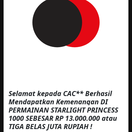
Selamat kepada CAC** Berhasil
Mendapatkan Kemenangan DI
PERMAINAN STARLIGHT PRINCESS
1000 SEBESAR RP 13.000.000 atau
TIGA BELAS JUTA RUPIAH !