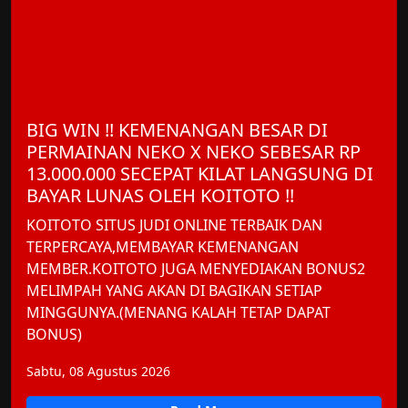
BIG WIN !! KEMENANGAN BESAR DI
PERMAINAN NEKO X NEKO SEBESAR RP
13.000.000 SECEPAT KILAT LANGSUNG DI
BAYAR LUNAS OLEH KOITOTO !!
KOITOTO SITUS JUDI ONLINE TERBAIK DAN
TERPERCAYA,MEMBAYAR KEMENANGAN
MEMBER.KOITOTO JUGA MENYEDIAKAN BONUS2
MELIMPAH YANG AKAN DI BAGIKAN SETIAP
MINGGUNYA.(MENANG KALAH TETAP DAPAT
BONUS)
Sabtu, 08 Agustus 2026