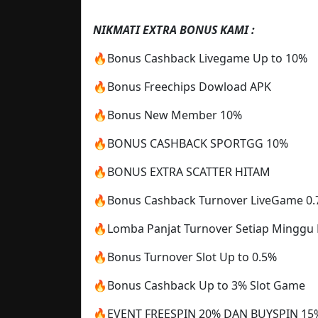
NIKMATI EXTRA BONUS KAMI :
🔥Bonus Cashback Livegame Up to 10%
🔥Bonus Freechips Dowload APK
🔥Bonus New Member 10%
🔥BONUS CASHBACK SPORTGG 10%
🔥BONUS EXTRA SCATTER HITAM
🔥Bonus Cashback Turnover LiveGame 0
🔥Lomba Panjat Turnover Setiap Minggu 
🔥Bonus Turnover Slot Up to 0.5%
🔥Bonus Cashback Up to 3% Slot Game
🔥EVENT FREESPIN 20% DAN BUYSPIN 15