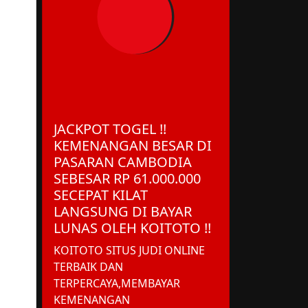
JACKPOT TOGEL !!
KEMENANGAN BESAR DI
PASARAN CAMBODIA
SEBESAR RP 61.000.000
SECEPAT KILAT
LANGSUNG DI BAYAR
LUNAS OLEH KOITOTO !!
KOITOTO SITUS JUDI ONLINE
TERBAIK DAN
TERPERCAYA,MEMBAYAR
KEMENANGAN