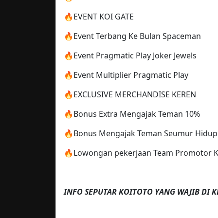
🔥EVENT KOI GATE
🔥Event Terbang Ke Bulan Spaceman
🔥Event Pragmatic Play Joker Jewels
🔥Event Multiplier Pragmatic Play
🔥EXCLUSIVE MERCHANDISE KEREN
🔥Bonus Extra Mengajak Teman 10%
🔥Bonus Mengajak Teman Seumur Hidup
🔥Lowongan pekerjaan Team Promotor 
INFO SEPUTAR KOITOTO YANG WAJIB DI K