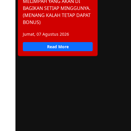
MELIMPAH YANG AKAN DI
BAGIKAN SETIAP MINGGUNYA.
(MENANG KALAH TETAP DAPAT
BONUS)
Jumat, 07 Agustus 2026
Read More