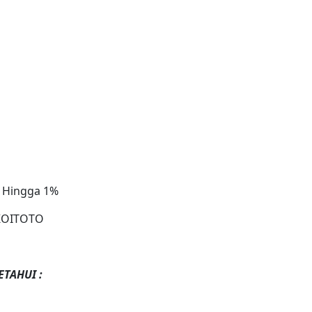
 Hingga 1%
KOITOTO
ETAHUI :