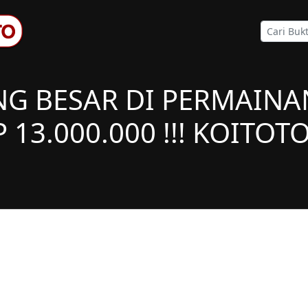
NG BESAR DI PERMAINA
P 13.000.000 !!! KOITO