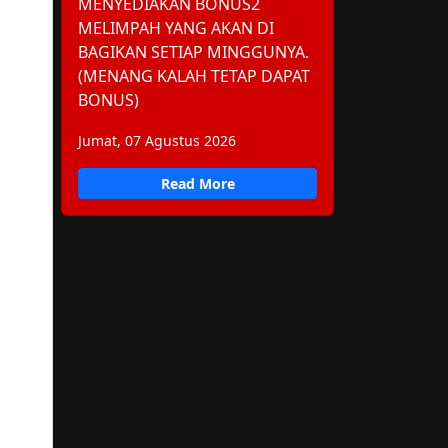
MENYEDIAKAN BONUS2
MELIMPAH YANG AKAN DI
BAGIKAN SETIAP MINGGUNYA.
(MENANG KALAH TETAP DAPAT
BONUS)
Jumat, 07 Agustus 2026
Read More