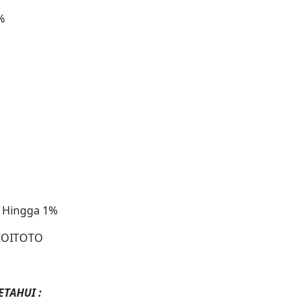
%
 Hingga 1%
KOITOTO
ETAHUI :