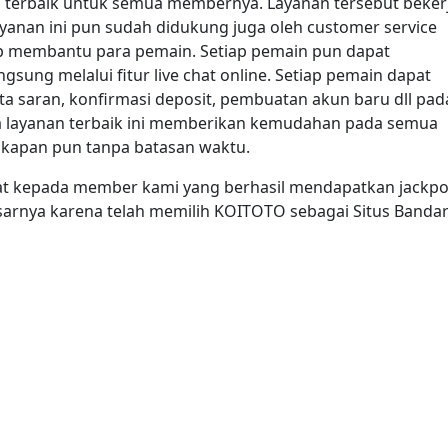
erbaik untuk semua membernya. Layanan tersebut beker
ayanan ini pun sudah didukung juga oleh customer service
p membantu para pemain. Setiap pemain pun dapat
sung melalui fitur live chat online. Setiap pemain dapat
 saran, konfirmasi deposit, pembuatan akun baru dll pad
nya layanan terbaik ini memberikan kemudahan pada semua
kapan pun tanpa batasan waktu.
t kepada member kami yang berhasil mendapatkan jackpo
sarnya karena telah memilih KOITOTO sebagai Situs Banda