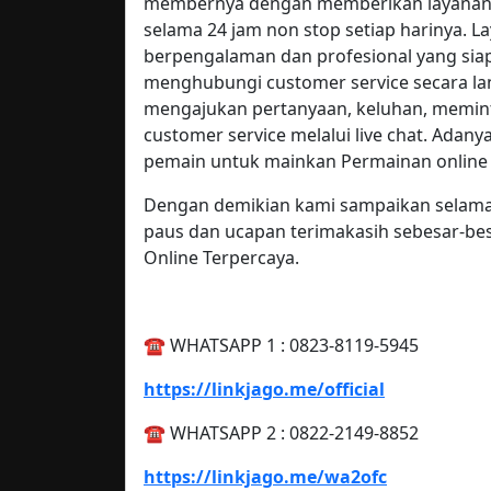
membernya dengan memberikan layanan t
selama 24 jam non stop setiap harinya. L
berpengalaman dan profesional yang sia
menghubungi customer service secara lang
mengajukan pertanyaan, keluhan, meminta
customer service melalui live chat. Ada
pemain untuk mainkan Permainan online 
Dengan demikian kami sampaikan selama
paus dan ucapan terimakasih sebesar-be
Online Terpercaya.
☎️ WHATSAPP 1 : 0823-8119-5945
https://linkjago.me/official
☎️ WHATSAPP 2 : 0822-2149-8852
https://linkjago.me/wa2ofc