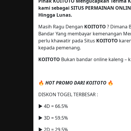
Pihak KOITOTO Mengucapkan Terima 
kami sebagai SITUS PERMAINAN ONLI
Hingga Lunas.
Masih Ragu Dengan
KOITOTO
? Dimana B
Bandar Yang membayar kemenangan Membe
perlu khawatir pada Situs
KOITOTO
karen
kepada pemenang.
KOITOTO
Bukan bandar online kaleng – ka
🔥
HOT PROMO DARI KOITOTO
🔥
DISKON TOGEL TERBESAR :
▶️ 4D = 66.5%
▶️ 3D = 59.5%
▶️ 2D = 29.5%