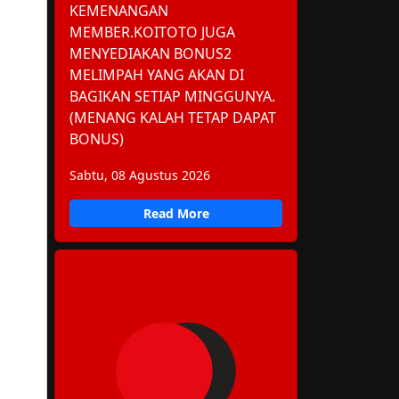
KEMENANGAN
MEMBER.KOITOTO JUGA
MENYEDIAKAN BONUS2
MELIMPAH YANG AKAN DI
BAGIKAN SETIAP MINGGUNYA.
(MENANG KALAH TETAP DAPAT
BONUS)
Sabtu, 08 Agustus 2026
Read More