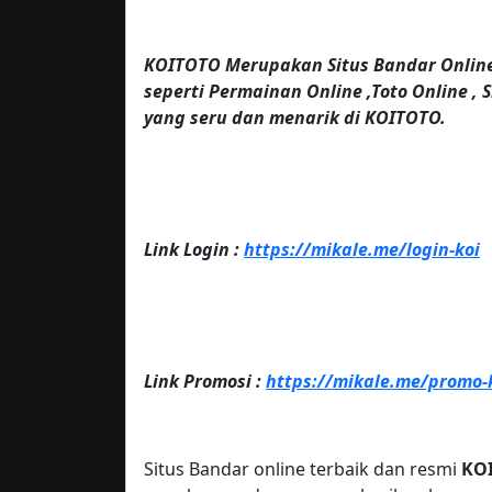
KOITOTO Merupakan Situs Bandar Onlin
seperti Permainan Online ,Toto Online
yang seru dan menarik di KOITOTO.
Link Login :
https://mikale.me/login-koi
Link Promosi :
https://mikale.me/promo-
Situs Bandar online terbaik dan resmi
KO