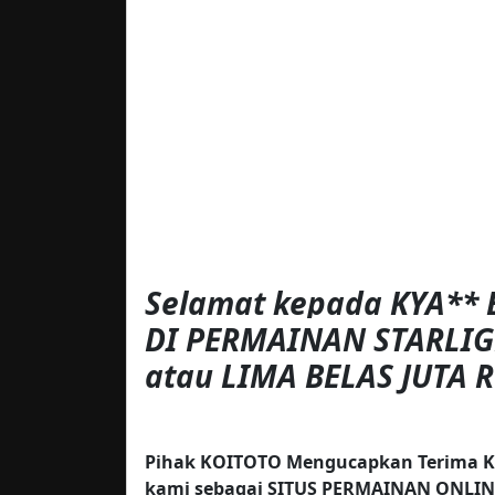
Selamat kepada KYA**
DI PERMAINAN STARLIGH
atau LIMA BELAS JUTA R
Pihak KOITOTO Mengucapkan Terima 
kami sebagai SITUS PERMAINAN ONLI