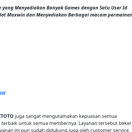
e yang Menyediakan Banyak Games dengan Satu User Id
 , Slot Maxwin dan Menyediakan Berbagai macam permaina
koi
ITOTO
juga sangat mengutamakan kepuasan semua
erbaik untuk semua membernya. Layanan tersebut beker
ayanan ini pun sudah didukung juga oleh customer service