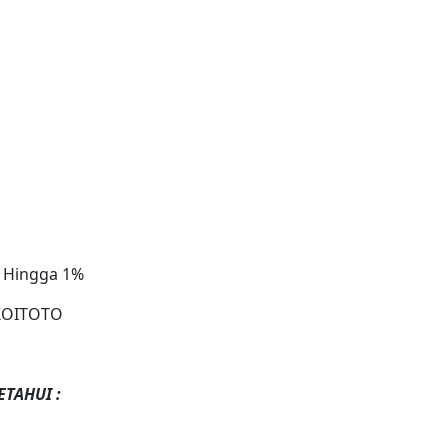
 Hingga 1%
KOITOTO
ETAHUI :