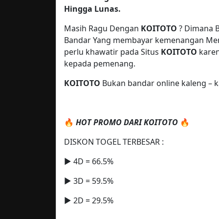
Hingga Lunas.
Masih Ragu Dengan
KOITOTO
? Dimana B
Bandar Yang membayar kemenangan Membe
perlu khawatir pada Situs
KOITOTO
karen
kepada pemenang.
KOITOTO
Bukan bandar online kaleng – ka
🔥
HOT PROMO DARI KOITOTO
🔥
DISKON TOGEL TERBESAR :
▶️ 4D = 66.5%
▶️ 3D = 59.5%
▶️ 2D = 29.5%