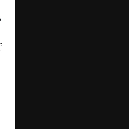
a
t
r