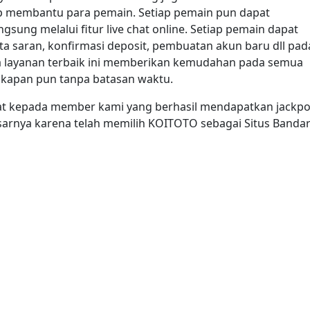
p membantu para pemain. Setiap pemain pun dapat
sung melalui fitur live chat online. Setiap pemain dapat
 saran, konfirmasi deposit, pembuatan akun baru dll pad
nya layanan terbaik ini memberikan kemudahan pada semua
kapan pun tanpa batasan waktu.
t kepada member kami yang berhasil mendapatkan jackpo
sarnya karena telah memilih KOITOTO sebagai Situs Banda