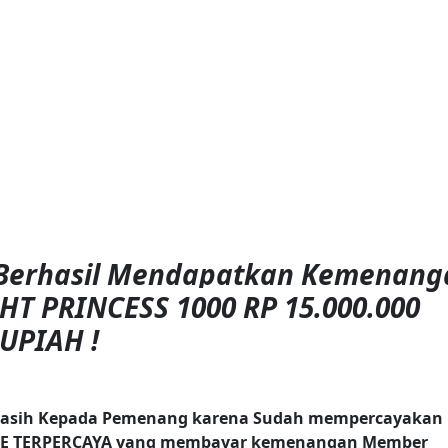
 Berhasil Mendapatkan Kemenang
T PRINCESS 1000 RP 15.000.000
UPIAH !
Kasih Kepada Pemenang karena Sudah mempercayakan
NE TERPERCAYA yang membayar kemenangan Member