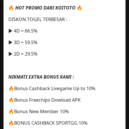
🔥
HOT PROMO DARI KOITOTO
🔥
DISKON TOGEL TERBESAR :
▶️ 4D = 66.5%
▶️ 3D = 59.5%
▶️ 2D = 29.5%
NIKMATI EXTRA BONUS KAMI :
🔥Bonus Cashback Livegame Up to 10%
🔥Bonus Freechips Dowload APK
🔥Bonus New Member 10%
🔥BONUS CASHBACK SPORTGG 10%