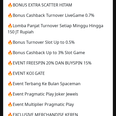
🔥BONUS EXTRA SCATTER HITAM
🔥Bonus Cashback Turnover LiveGame 0.7%
🔥Lomba Panjat Turnover Setiap Minggu Hingga
150 JT Rupiah
🔥Bonus Turnover Slot Up to 0.5%
🔥Bonus Cashback Up to 3% Slot Game
🔥EVENT FREESPIN 20% DAN BUYSPIN 15%
🔥EVENT KOI GATE
🔥Event Terbang Ke Bulan Spaceman
🔥Event Pragmatic Play Joker Jewels
🔥Event Multiplier Pragmatic Play
🔥EXCLUSIVE MERCHANDISE KEREN