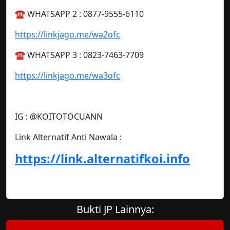
☎️ WHATSAPP 2 : 0877-9555-6110
https://linkjago.me/wa2ofc
☎️ WHATSAPP 3 : 0823-7463-7709
https://linkjago.me/wa3ofc
IG : @KOITOTOCUANN
Link Alternatif Anti Nawala :
https://link.alternatifkoi.info
Bukti JP Lainnya: