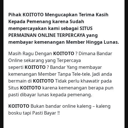
Pihak KOITOTO Mengucapkan Terima Kasih
Kepada Pemenang karena Sudah
mempercayakan kami sebagai SITUS
PERMAINAN ONLINE TERPERCAYA yang
membayar kemenangan Member Hingga Lunas.
Masih Ragu Dengan
KOITOTO
? Dimana Bandar
Online sekarang yang Terpercaya
seperti
KOITOTO
? Bandar Yang membayar
kemenangan Member Tanpa Tele-tele. Jadi anda
bermain di
KOITOTO
Tidak perlu khawatir pada
Situs
KOITOTO
karena kemenangan berapa pun
pasti dibayar lunas kepada pemenang.
KOITOTO
Bukan bandar online kaleng – kaleng
bosku tapi Pasti Bayar !!