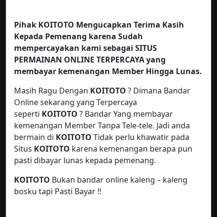
Pihak KOITOTO Mengucapkan Terima Kasih
Kepada Pemenang karena Sudah
mempercayakan kami sebagai SITUS
PERMAINAN ONLINE TERPERCAYA yang
membayar kemenangan Member Hingga Lunas.
Masih Ragu Dengan
KOITOTO
? Dimana Bandar
Online sekarang yang Terpercaya
seperti
KOITOTO
? Bandar Yang membayar
kemenangan Member Tanpa Tele-tele. Jadi anda
bermain di
KOITOTO
Tidak perlu khawatir pada
Situs
KOITOTO
karena kemenangan berapa pun
pasti dibayar lunas kepada pemenang.
KOITOTO
Bukan bandar online kaleng – kaleng
bosku tapi Pasti Bayar !!