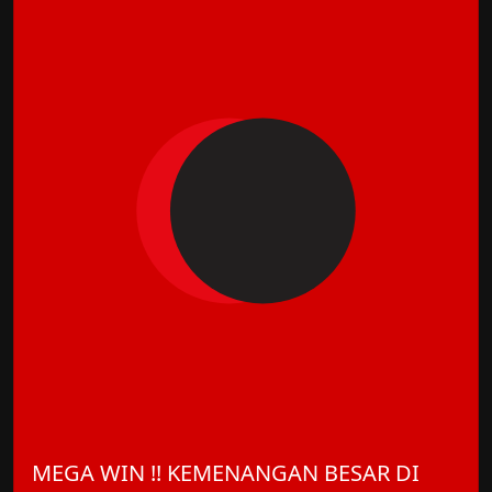
MEGA WIN !! KEMENANGAN BESAR DI