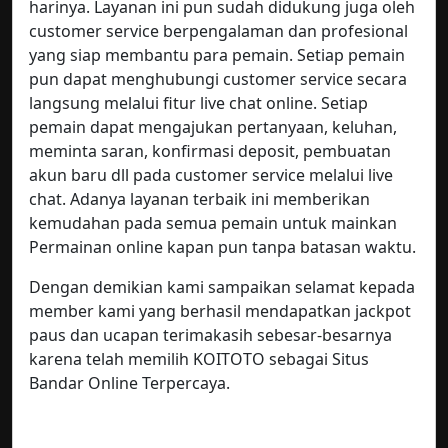
harinya. Layanan ini pun sudah didukung juga oleh
customer service berpengalaman dan profesional
yang siap membantu para pemain. Setiap pemain
pun dapat menghubungi customer service secara
langsung melalui fitur live chat online. Setiap
pemain dapat mengajukan pertanyaan, keluhan,
meminta saran, konfirmasi deposit, pembuatan
akun baru dll pada customer service melalui live
chat. Adanya layanan terbaik ini memberikan
kemudahan pada semua pemain untuk mainkan
Permainan online kapan pun tanpa batasan waktu.
Dengan demikian kami sampaikan selamat kepada
member kami yang berhasil mendapatkan jackpot
paus dan ucapan terimakasih sebesar-besarnya
karena telah memilih KOITOTO sebagai Situs
Bandar Online Terpercaya.