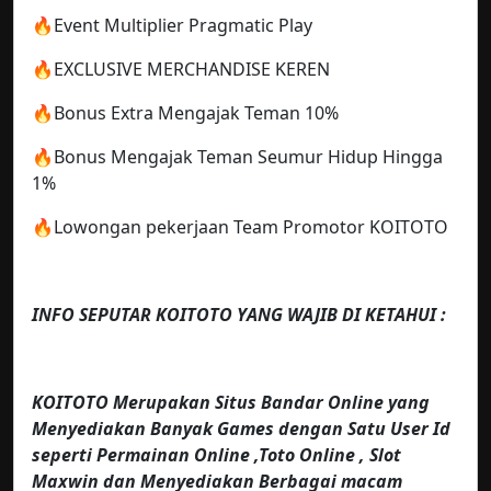
🔥Event Multiplier Pragmatic Play
🔥EXCLUSIVE MERCHANDISE KEREN
🔥Bonus Extra Mengajak Teman 10%
🔥Bonus Mengajak Teman Seumur Hidup Hingga
1%
🔥Lowongan pekerjaan Team Promotor KOITOTO
INFO SEPUTAR KOITOTO YANG WAJIB DI KETAHUI :
KOITOTO Merupakan Situs Bandar Online yang
Menyediakan Banyak Games dengan Satu User Id
seperti Permainan Online ,Toto Online , Slot
Maxwin dan Menyediakan Berbagai macam