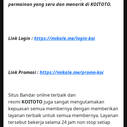
permainan yang seru dan menarik di KOITOTO.
Link Login :
https://mikale.me/login-koi
Link Promosi :
https://mikale.me/promo-koi
Situs Bandar online terbaik dan
resmi
KOITOTO
juga sangat mengutamakan
kepuasan semua membernya dengan memberikan
layanan terbaik untuk semua membernya. Layanan
tersebut bekerja selama 24 jam non stop setiap