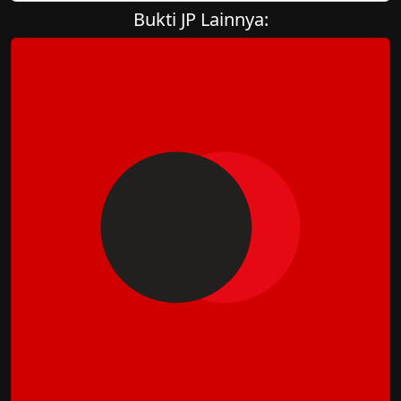
Bukti JP Lainnya: