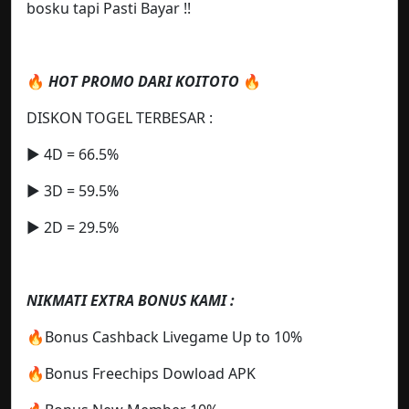
bosku tapi Pasti Bayar !!
🔥
HOT PROMO DARI KOITOTO
🔥
DISKON TOGEL TERBESAR :
▶️ 4D = 66.5%
▶️ 3D = 59.5%
▶️ 2D = 29.5%
NIKMATI EXTRA BONUS KAMI :
🔥Bonus Cashback Livegame Up to 10%
🔥Bonus Freechips Dowload APK