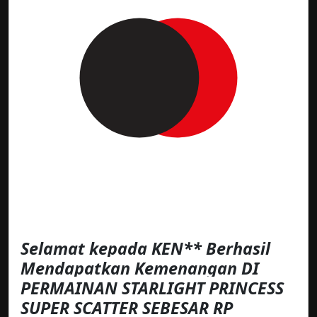
Selamat kepada KEN** Berhasil
Mendapatkan Kemenangan DI
PERMAINAN STARLIGHT PRINCESS
SUPER SCATTER SEBESAR RP