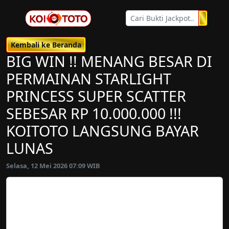
Kembali ke Beranda
BIG WIN !! MENANG BESAR DI
PERMAINAN STARLIGHT
PRINCESS SUPER SCATTER
SEBESAR RP 10.000.000 !!!
KOITOTO LANGSUNG BAYAR
LUNAS
Selasa, 12 Mei 2026 07:09 WIB