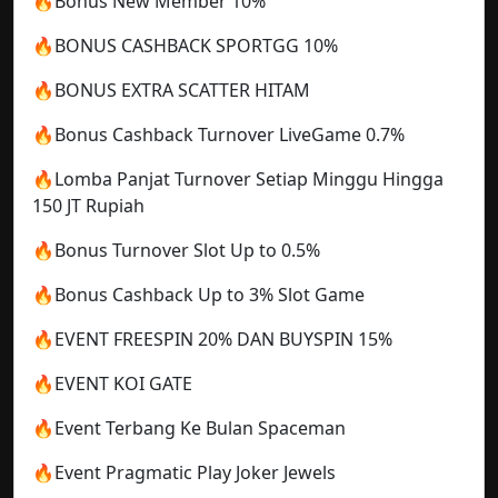
🔥Bonus New Member 10%
🔥BONUS CASHBACK SPORTGG 10%
🔥BONUS EXTRA SCATTER HITAM
🔥Bonus Cashback Turnover LiveGame 0.7%
🔥Lomba Panjat Turnover Setiap Minggu Hingga
150 JT Rupiah
🔥Bonus Turnover Slot Up to 0.5%
🔥Bonus Cashback Up to 3% Slot Game
🔥EVENT FREESPIN 20% DAN BUYSPIN 15%
🔥EVENT KOI GATE
🔥Event Terbang Ke Bulan Spaceman
🔥Event Pragmatic Play Joker Jewels