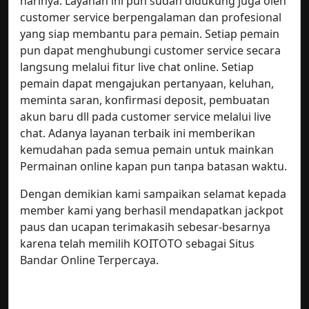
harinya. Layanan ini pun sudah didukung juga oleh
customer service berpengalaman dan profesional
yang siap membantu para pemain. Setiap pemain
pun dapat menghubungi customer service secara
langsung melalui fitur live chat online. Setiap
pemain dapat mengajukan pertanyaan, keluhan,
meminta saran, konfirmasi deposit, pembuatan
akun baru dll pada customer service melalui live
chat. Adanya layanan terbaik ini memberikan
kemudahan pada semua pemain untuk mainkan
Permainan online kapan pun tanpa batasan waktu.
Dengan demikian kami sampaikan selamat kepada
member kami yang berhasil mendapatkan jackpot
paus dan ucapan terimakasih sebesar-besarnya
karena telah memilih KOITOTO sebagai Situs
Bandar Online Terpercaya.