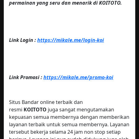
permainan yang seru dan menarik di KOITOTO.
Link Login :
https://mikale.me/login-koi
Link Promosi :
https://mikale.me/promo-koi
Situs Bandar online terbaik dan
resmi
KOITOTO
juga sangat mengutamakan
kepuasan semua membernya dengan memberikan
layanan terbaik untuk semua membernya. Layanan
tersebut bekerja selama 24 jam non stop setiap