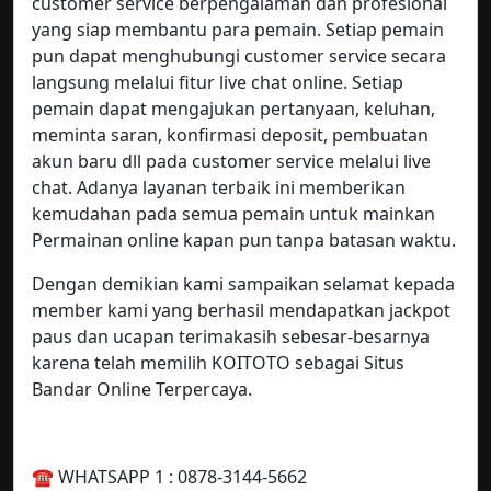
customer service berpengalaman dan profesional
yang siap membantu para pemain. Setiap pemain
pun dapat menghubungi customer service secara
langsung melalui fitur live chat online. Setiap
pemain dapat mengajukan pertanyaan, keluhan,
meminta saran, konfirmasi deposit, pembuatan
akun baru dll pada customer service melalui live
chat. Adanya layanan terbaik ini memberikan
kemudahan pada semua pemain untuk mainkan
Permainan online kapan pun tanpa batasan waktu.
Dengan demikian kami sampaikan selamat kepada
member kami yang berhasil mendapatkan jackpot
paus dan ucapan terimakasih sebesar-besarnya
karena telah memilih KOITOTO sebagai Situs
Bandar Online Terpercaya.
☎️ WHATSAPP 1 : 0878-3144-5662