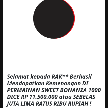
Selamat kepada RAK** Berhasil
Mendapatkan Kemenangan DI
PERMAINAN SWEET BONANZA 1000
DICE RP 11.500.000 atau SEBELAS
JUTA LIMA RATUS RIBU RUPIAH !