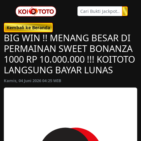
Kembali ke Beranda
BIG WIN !! MENANG BESAR DI
PERMAINAN SWEET BONANZA
1000 RP 10.000.000 !!! KOITOTO
LANGSUNG BAYAR LUNAS
Kamis, 04 Juni 2026 04:25 WIB