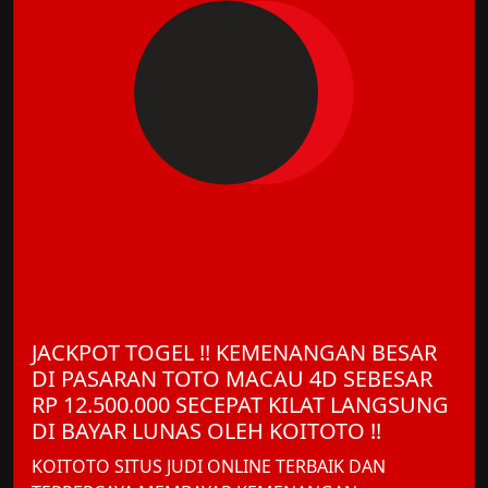
JACKPOT TOGEL !! KEMENANGAN BESAR
DI PASARAN TOTO MACAU 4D SEBESAR
RP 12.500.000 SECEPAT KILAT LANGSUNG
DI BAYAR LUNAS OLEH KOITOTO !!
KOITOTO SITUS JUDI ONLINE TERBAIK DAN