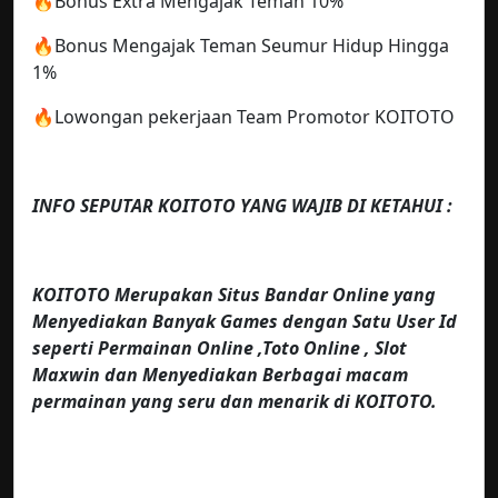
🔥Bonus Extra Mengajak Teman 10%
🔥Bonus Mengajak Teman Seumur Hidup Hingga
1%
🔥Lowongan pekerjaan Team Promotor KOITOTO
INFO SEPUTAR KOITOTO YANG WAJIB DI KETAHUI :
KOITOTO Merupakan Situs Bandar Online yang
Menyediakan Banyak Games dengan Satu User Id
seperti Permainan Online ,Toto Online , Slot
Maxwin dan Menyediakan Berbagai macam
permainan yang seru dan menarik di KOITOTO.